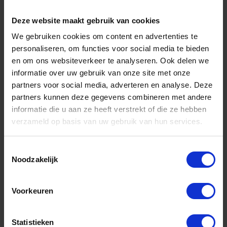
Deze website maakt gebruik van cookies
We gebruiken cookies om content en advertenties te
personaliseren, om functies voor social media te bieden
en om ons websiteverkeer te analyseren. Ook delen we
informatie over uw gebruik van onze site met onze
partners voor social media, adverteren en analyse. Deze
partners kunnen deze gegevens combineren met andere
informatie die u aan ze heeft verstrekt of die ze hebben
verzameld op basis van uw gebruik van hun services.
ROTEC Conusuitdrijver No. 1 (MC1 & 2)
Toestemmingsselectie
Voorraad: 2 op voorraad
Noodzakelijk
Gtin: 8717832030687,VARO180.9001
Artikelnummer merk: 180.9001
Prijs per 1 Stuk
Voorkeuren
€ 8,22 incl. BTW
-
+
Statistieken