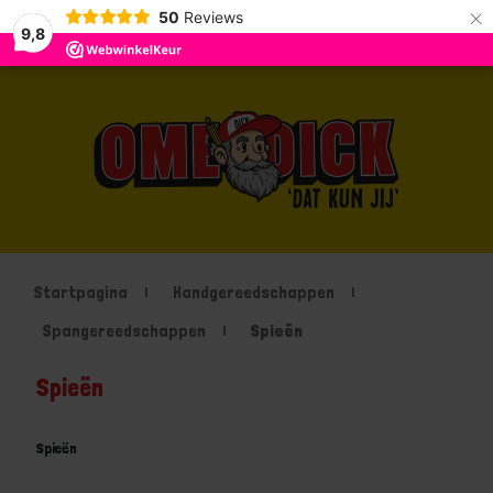
×
50
Reviews
9,8
Startpagina
Handgereedschappen
Spangereedschappen
Spieën
Spieën
Spieën