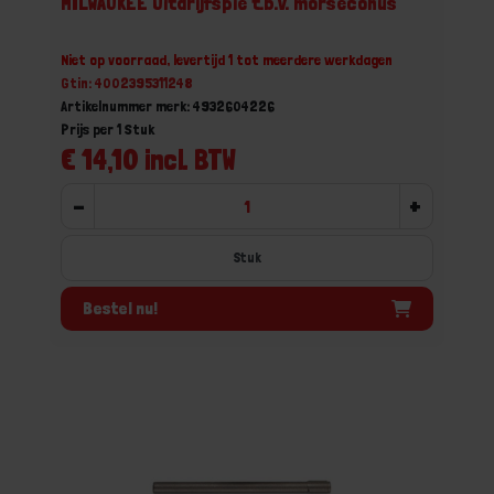
MILWAUKEE Uitdrijfspie t.b.v. morseconus
Niet op voorraad, levertijd 1 tot meerdere werkdagen
Gtin: 4002395311248
Artikelnummer merk: 4932604226
Prijs per 1 Stuk
€ 14,10 incl. BTW
-
+
Stuk
Bestel nu!