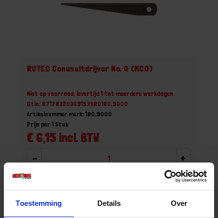
ROTEC Conusuitdrijver No. 0 (MC0)
Niet op voorraad, levertijd 1 tot meerdere werkdagen
Gtin: 8717832030915,VARO180.9000
Artikelnummer merk: 180.9000
Prijs per 1 Stuk
€ 6,15 incl. BTW
-
+
Stuk
Bestel nu!
Toestemming
Details
Over