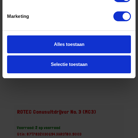
Stuk
Marketing
Bestel nu!
Alles toestaan
Selectie toestaan
ROTEC Conusuitdrijver No. 3 (MC3)
Voorraad: 2 op voorraad
Gtin: 8717832030694,VARO180.9003