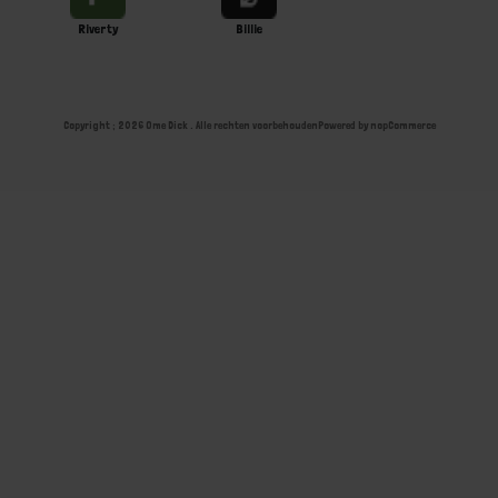
Riverty
Billie
Copyright ; 2026 Ome Dick . Alle rechten voorbehouden
Powered by
nopCommerce