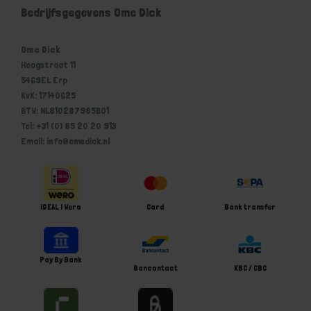
Bedrijfsgegevens Ome Dick
Ome Dick
Hoogstraat 11
5469EL Erp
KvK: 17140625
BTW: NL810287985B01
Tel: +31 (0) 85 20 20 913
Email: info@omedick.nl
iDEAL | Wero
Card
Bank transfer
Pay By Bank
Bancontact
KBC / CBC