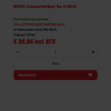
ROTEC Conusuitdrijver No. 4 (MC4)
Voorraad: 2 op voorraad
Gtin: 8717832066501,VARO180.9004
Artikelnummer merk: 180.9004
Prijs per 1 Stuk
€ 26,96 incl. BTW
-
+
Stuk
Bestel nu!