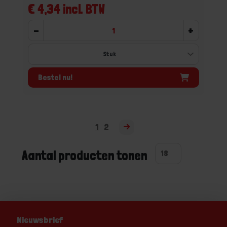
€ 4,34 incl. BTW
-
+
Bestel nu!
1
2
Aantal producten tonen
Nieuwsbrief