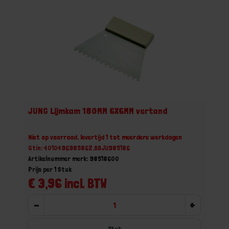
JUNG Lijmkam 180MM 6X6MM vertand
Niet op voorraad, levertijd 1 tot meerdere werkdagen
Gtin: 4010496985862,BBJU985186
Artikelnummer merk: 98518600
Prijs per 1 Stuk
€ 3,96 incl. BTW
-
+
Stuk