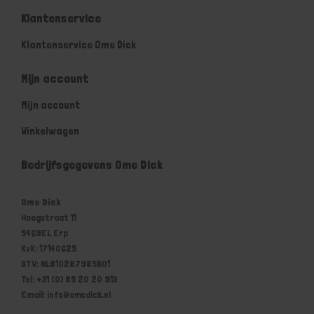
Klantenservice
Klantenservice Ome Dick
Mijn account
Mijn account
Winkelwagen
Bedrijfsgegevens Ome Dick
Ome Dick
Hoogstraat 11
5469EL Erp
KvK: 17140625
BTW: NL810287985B01
Tel: +31 (0) 85 20 20 913
Email: info@omedick.nl