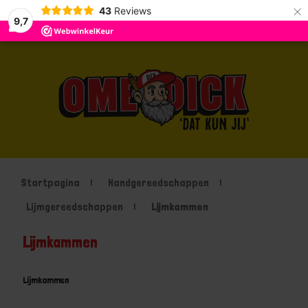
×
43
Reviews
9,7
Startpagina
Handgereedschappen
Lijmgereedschappen
Lijmkammen
Lijmkammen
Lijmkammen