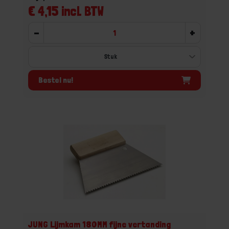
€ 4,15 incl. BTW
-
+
Bestel nu!
JUNG Lijmkam 180MM fijne vertanding