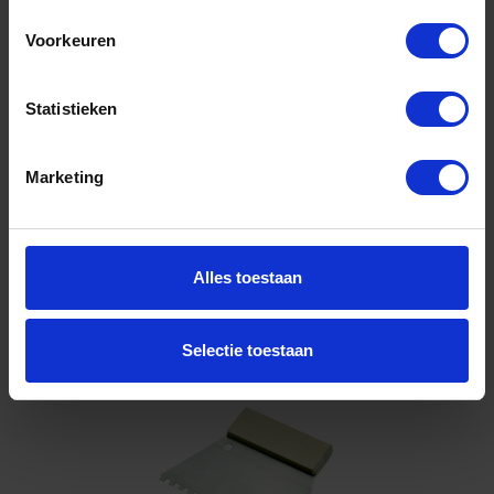
Voorkeuren
Niet op voorraad, levertijd 1 tot meerdere werkdagen
Gtin: 4010496985138,BBJU986183
Artikelnummer merk: 98518300
Statistieken
Prijs per 1 Stuk
€ 3,96 incl. BTW
Marketing
-
+
Alles toestaan
Bestel nu!
Selectie toestaan