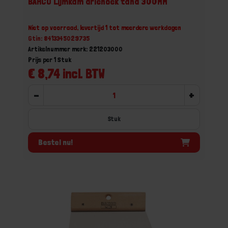
BAHCO Lijmkam driehoek tand 300MM
Niet op voorraad, levertijd 1 tot meerdere werkdagen
Gtin: 8413345029735
Artikelnummer merk: 221203000
Prijs per 1 Stuk
€ 8,74 incl. BTW
-
+
Stuk
Bestel nu!