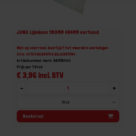
JUNG Lijmkam 180MM 4X4MM vertand
Niet op voorraad, levertijd 1 tot meerdere werkdagen
Gtin: 4010496985145,BBJU985184
Artikelnummer merk: 98518400
Prijs per 1 Stuk
€ 3,96 incl. BTW
-
+
Bestel nu!