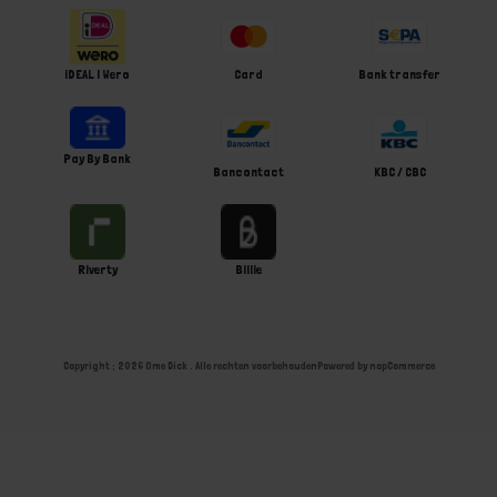
iDEAL | Wero
Card
Bank transfer
Pay By Bank
Bancontact
KBC / CBC
Riverty
Billie
Copyright ; 2026 Ome Dick . Alle rechten voorbehouden
Powered by
nopCommerce