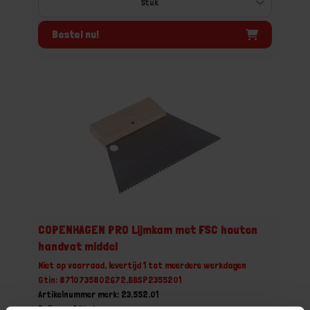
Bestel nu!
COPENHAGEN PRO Lijmkam met FSC houten
handvat middel
Niet op voorraad, levertijd 1 tot meerdere werkdagen
Gtin: 8710735802672,BBSP2355201
Artikelnummer merk: 23.552.01
Prijs per 1 Stuk