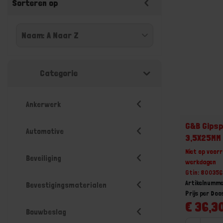
Sorteren op
Categorie
Ankerwerk
G&B Gipsp
Automotive
3,5X25MM
Niet op voorr
Beveiliging
werkdagen
Gtin: 80035
Artikelnumme
Bevestigingsmaterialen
Prijs per Doo
€ 36,30
Bouwbeslag