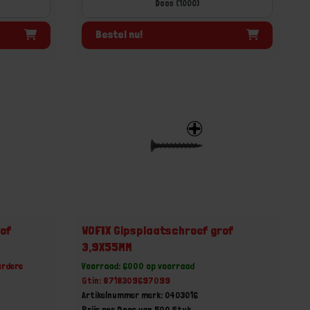
Doos (1000)
Bestel nu!
rof
WOFIX Gipsplaatschroef grof
3,9X55MM
erdere
Voorraad: 6000 op voorraad
Gtin: 8718309697099
Artikelnummer merk: 0403016
Prijs per Doos van 500 Stuk