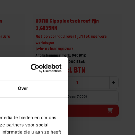
n
WOFIX Gipsplaatschroef fijn
3,6X35MM
erdere
Niet op voorraad, levertijd 1 tot meerdere
werkdagen
Gtin: 8718309697037
Artikelnummer merk: 0401012
Prijs per Doos van 1000 Stuk
€ 10,53 incl. BTW
+
-
+
Over
Doos (1000)
Bestel nu!
 media te bieden en om ons
ze partners voor social
nformatie die u aan ze heeft