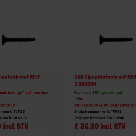
laatschroef RP/F
G&B Gipsplaatschroef RP/
3,5X35MM
aad, levertijd 1 tot meerdere
Voorraad: 800 op voorraad
Gtin:
67610059
8003567610066,8003567610431,B
r merk: TVF25
Artikelnummer merk: TVF35
s van 1000 Stuk
Prijs per Doos van 1000 Stuk
 incl. BTW
€ 36,30 incl. BTW