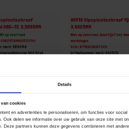
psplaatschroef
WOFIX Gipsplaatschroef fij
nd SBS-TE 3,5X55MM
3,6X25MM
50 op voorraad
Niet op voorraad, levertijd 1 tot me
34038251,BMMU5220143
werkdagen
r merk: 5220143
Gtin: 8718309697020
ootverpakking van 500 Stuk
Artikelnummer merk: 0401010
 incl. BTW
Prijs per Doos van 1000 Stuk
€ 8,23 incl. BTW
+
-
Details
Grootverpakking (500)
Doos (1000)
 van cookies
u!
Bestel nu!
ent en advertenties te personaliseren, om functies voor social
. Ook delen we informatie over uw gebruik van onze site met on
e. Deze partners kunnen deze gegevens combineren met andere i