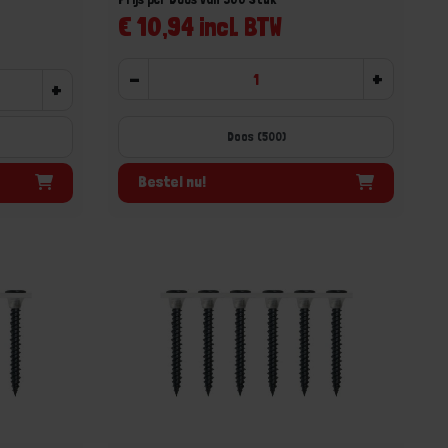
€ 10,94 incl. BTW
-
+
+
Doos (500)
Bestel nu!