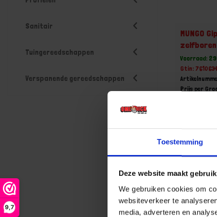
Sanitair
MUNGO Gi
zelfbore
Tuingereedschappen
Voorraad: 29
Gtin: 76106
Verspanende gereedschappen
Artikelnumme
Prijs per Gr
€ 18,88
-
Toestemming
Deze website maakt gebruik
Bestel n
We gebruiken cookies om cont
websiteverkeer te analyseren
9,7
media, adverteren en analys