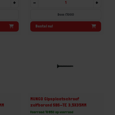
+
-
+
Doos (1000)
Bestel nu!
MUNGO Gipsplaatschroef
5MM
zelfborend SBS-TE 3,5X35MM
Voorraad: 10950 op voorraad