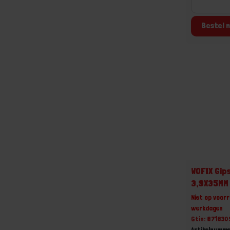
Bestel n
WOFIX Gip
3,9X35MM
Niet op voorr
werkdagen
Gtin: 87183
Artikelnumme