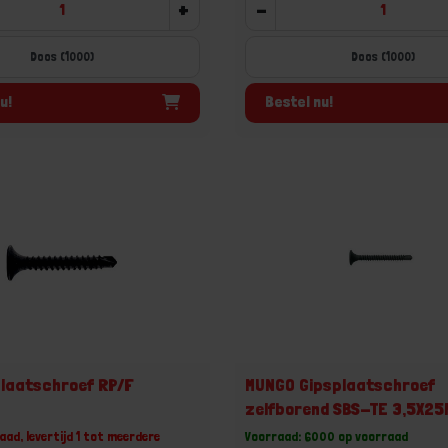
+
-
Doos (1000)
Doos (1000)
u!
Bestel nu!
laatschroef RP/F
MUNGO Gipsplaatschroef
zelfborend SBS-TE 3,5X2
aad, levertijd 1 tot meerdere
Voorraad: 6000 op voorraad