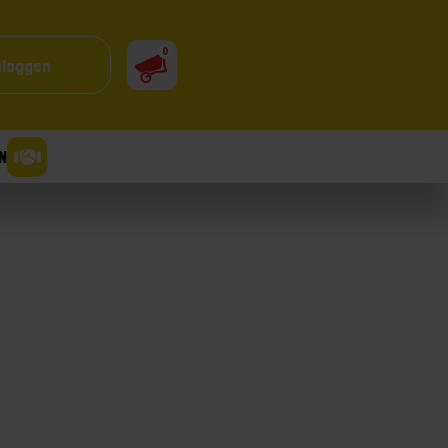
0
nloggen
N