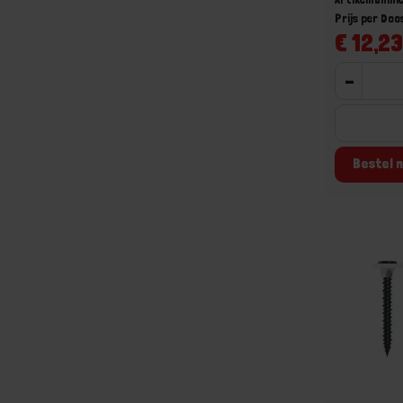
Prijs per Doo
€ 12,23
-
Bestel n