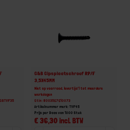
F
G&B Gipsplaatschroef RP/F
3,5X45MM
Niet op voorraad, levertijd 1 tot meerdere
werkdagen
MGBTVF35
Gtin: 8003567610073
Artikelnummer merk: TVF45
Prijs per Doos van 1000 Stuk
€ 36,30 incl. BTW