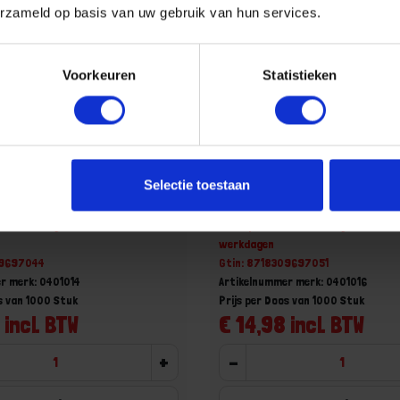
erzameld op basis van uw gebruik van hun services.
Voorkeuren
Statistieken
splaatschroef fijn
WOFIX Gipsplaatschroef fij
Selectie toestaan
3,6X55MM
aad, levertijd 1 tot meerdere
Niet op voorraad, levertijd 1 tot me
werkdagen
09697044
Gtin: 8718309697051
r merk: 0401014
Artikelnummer merk: 0401016
s van 1000 Stuk
Prijs per Doos van 1000 Stuk
 incl. BTW
€ 14,98 incl. BTW
+
-