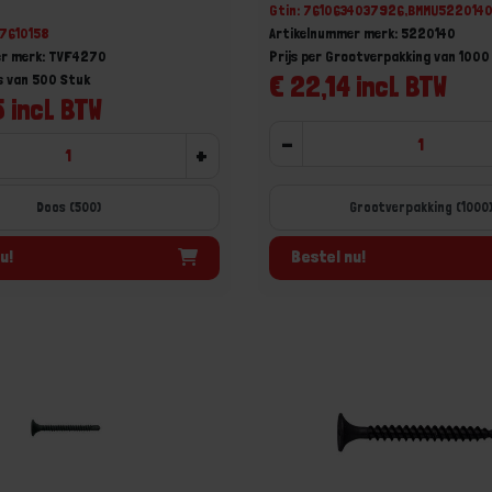
Gtin: 7610634037926,BMMU522014
67610158
Artikelnummer merk: 5220140
er merk: TVF4270
Prijs per Grootverpakking van 1000
€ 22,14 incl. BTW
os van 500 Stuk
 incl. BTW
-
+
Doos (500)
Grootverpakking (1000
u!
Bestel nu!