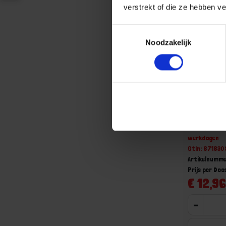
verstrekt of die ze hebben v
Toestemmingsselectie
Noodzakelijk
WOFIX Gip
3,6X45MM
Niet op voorr
werkdagen
Gtin: 87183
Artikelnumme
Prijs per Doo
€ 12,96
-