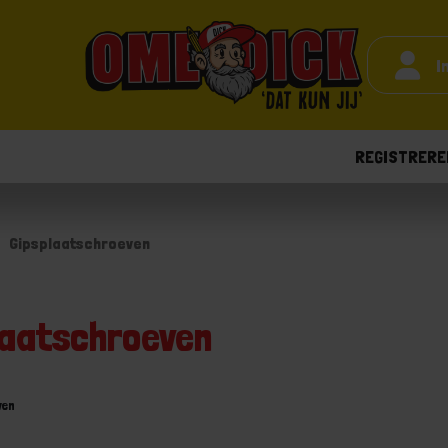
I
REGISTRERE
Gipsplaatschroeven
laatschroeven
ven