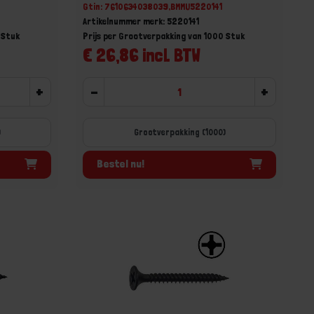
0
Gtin: 7610634038039,BMMU5220141
Artikelnummer merk: 5220141
 Stuk
Prijs per Grootverpakking van 1000 Stuk
€ 26,86 incl. BTW
+
-
+
)
Grootverpakking (1000)
Bestel nu!