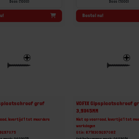
Doos (1000)
Doos (1000)
u!
Bestel nu!
splaatschroef grof
WOFIX Gipsplaatschroef g
3,9X45MM
aad, levertijd 1 tot meerdere
Niet op voorraad, levertijd 1 tot me
werkdagen
09697075
Gtin: 8718309697082
r merk: 0403012
Artikelnummer merk: 0403014