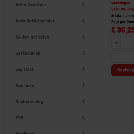
werkdagen
Infrastructuur
Gtin: 80035
Artikelnumm
Installatietechniek
Prijs per Do
€ 30,25
Keuken artikelen
-
Lastechniek
Logistiek
Bestel n
Machines
Meubelbeslag
PBM
Profielen