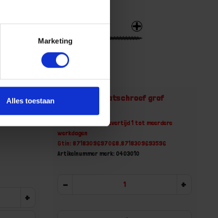
Marketing
n
WOFIX Gipsplaatschroef grof
Alles toestaan
3,9X25MM
erdere
Niet op voorraad, levertijd 1 tot meerdere
werkdagen
Gtin: 8718309697068,8718309693596
Artikelnummer merk: 0403010
-
+
+