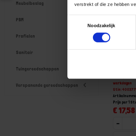
Meubelbeslag
verstrekt of die ze hebben v
Toestemmingsselectie
PBM
Noodzakelijk
Profielen
Sanitair
KNIPEX L
DIN5745 
Tuingereedschappen
Niet op voorr
werkdagen
Verspanende gereedschappen
Gtin: 40037
Artikelnumme
Prijs per 1 St
€ 17,58
-