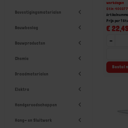
werkdagen
Gtin: 40037
Bevestigingsmaterialen
Artikelnumme
Prijs per 1 St
€ 22,49
Bouwbeslag
-
Bouwproducten
Chemie
Bestel n
Draadmaterialen
Elektra
Handgereedschappen
Hang- en Sluitwerk