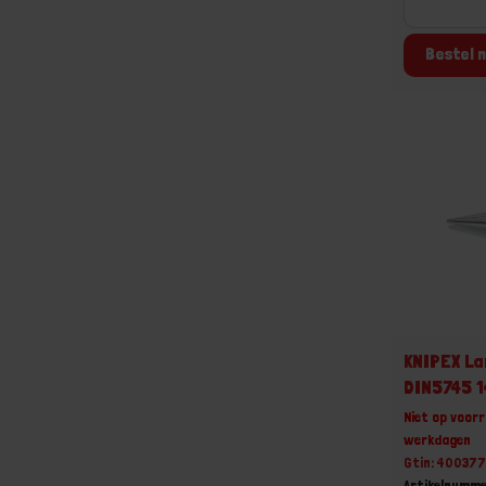
Bestel n
KNIPEX L
DIN5745 
Niet op voorr
werkdagen
Gtin: 40037
Artikelnumme