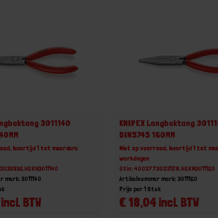
angbektang 3011140
KNIPEX Langbektang 3011
140MM
DIN5745 160MM
aad, levertijd 1 tot meerdere
Niet op voorraad, levertijd 1 tot me
werkdagen
73033936,HGKN3011140
Gtin: 4003773023128,HGKN3011160
r merk: 3011140
Artikelnummer merk: 3011160
uk
Prijs per 1 Stuk
 incl. BTW
€ 18,04 incl. BTW