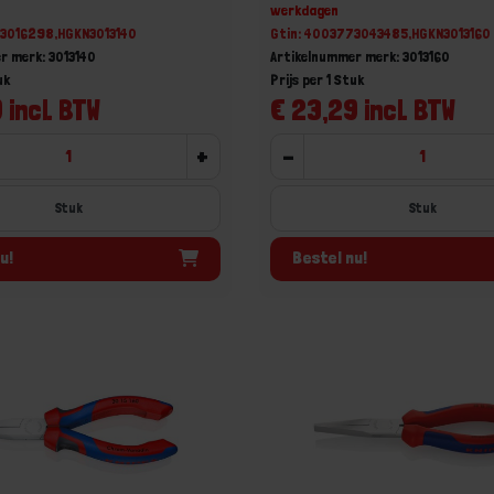
werkdagen
73016298,HGKN3013140
Gtin: 4003773043485,HGKN3013160
r merk: 3013140
Artikelnummer merk: 3013160
uk
Prijs per 1 Stuk
 incl. BTW
€ 23,29 incl. BTW
+
-
Stuk
Stuk
u!
Bestel nu!