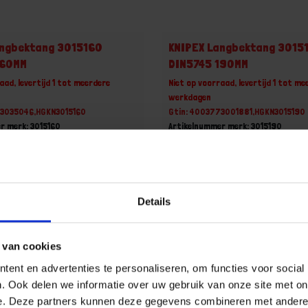
angbektang 3015160
KNIPEX Langbektang 3015
160MM
DIN5745 190MM
aad, levertijd 1 tot meerdere
Niet op voorraad, levertijd 1 tot me
werkdagen
73035046,HGKN3015160
Gtin: 4003773001881,HGKN3015190
r merk: 3015160
Artikelnummer merk: 3015190
uk
Prijs per 1 Stuk
 incl. BTW
€ 26,85 incl. BTW
+
-
Details
Stuk
Stuk
 van cookies
u!
Bestel nu!
ent en advertenties te personaliseren, om functies voor social
. Ook delen we informatie over uw gebruik van onze site met on
e. Deze partners kunnen deze gegevens combineren met andere i