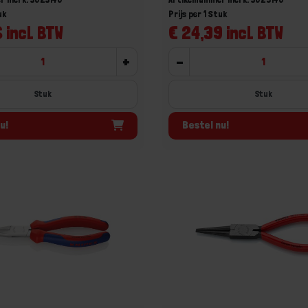
uk
Prijs per 1 Stuk
 incl. BTW
€ 24,39 incl. BTW
+
-
Stuk
Stuk
u!
Bestel nu!