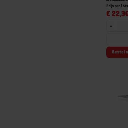
Prijs per 1 St
€ 22,36
-
Bestel n