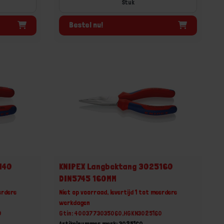
Stuk
Bestel nu!
140
KNIPEX Langbektang 3025160
DIN5745 160MM
erdere
Niet op voorraad, levertijd 1 tot meerdere
werkdagen
0
Gtin: 4003773035060,HGKN3025160
Artikelnummer merk: 3025160