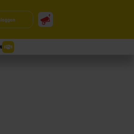
0
nloggen
N