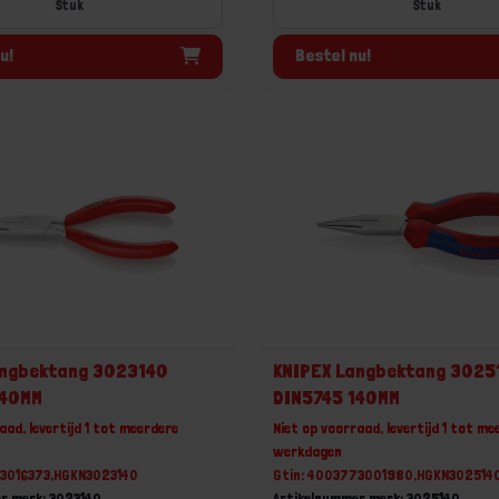
Stuk
Stuk
u!
Bestel nu!
angbektang 3023140
KNIPEX Langbektang 3025
140MM
DIN5745 140MM
aad, levertijd 1 tot meerdere
Niet op voorraad, levertijd 1 tot me
werkdagen
73016373,HGKN3023140
Gtin: 4003773001980,HGKN302514
r merk: 3023140
Artikelnummer merk: 3025140