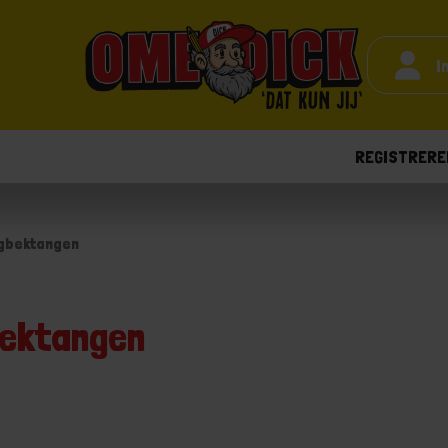
I
REGISTRERE
gbektangen
ektangen