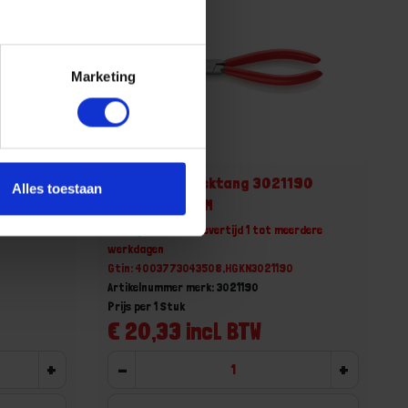
Marketing
160
KNIPEX Langbektang 3021190
Alles toestaan
DIN5745 190MM
erdere
Niet op voorraad, levertijd 1 tot meerdere
werkdagen
Gtin: 4003773043508,HGKN3021190
Artikelnummer merk: 3021190
Prijs per 1 Stuk
€ 20,33 incl. BTW
+
-
+