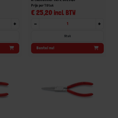
Prijs per 1 Stuk
€ 25,20 incl. BTW
+
-
+
Stuk
Bestel nu!