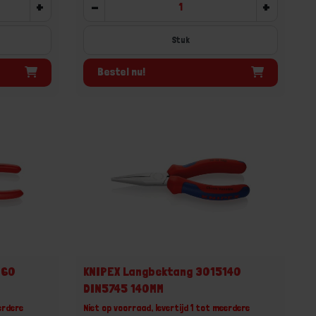
+
-
+
Stuk
Bestel nu!
160
KNIPEX Langbektang 3015140
DIN5745 140MM
erdere
Niet op voorraad, levertijd 1 tot meerdere