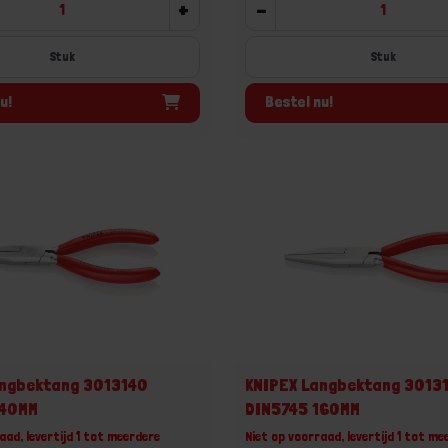
+
-
Stuk
Stuk
u!
Bestel nu!
angbektang 3013140
KNIPEX Langbektang 3013
140MM
DIN5745 160MM
aad, levertijd 1 tot meerdere
Niet op voorraad, levertijd 1 tot me