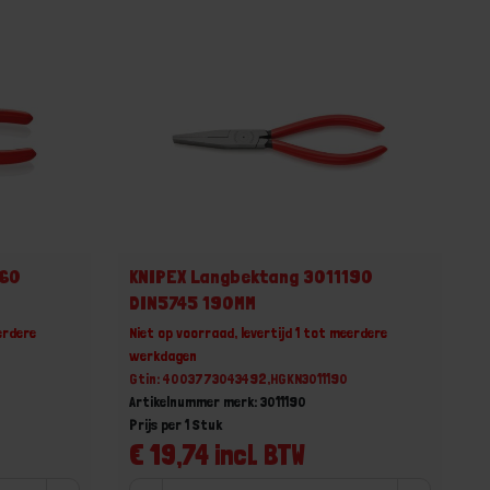
160
KNIPEX Langbektang 3011190
DIN5745 190MM
erdere
Niet op voorraad, levertijd 1 tot meerdere
werkdagen
Gtin: 4003773043492,HGKN3011190
Artikelnummer merk: 3011190
Prijs per 1 Stuk
€ 19,74 incl. BTW