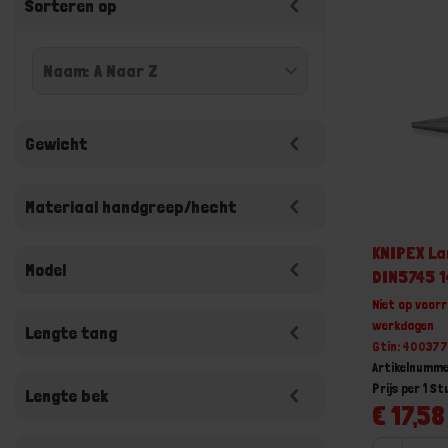
Sorteren op
Gewicht
Materiaal handgreep/hecht
KNIPEX L
Model
DIN5745 
Niet op voorr
werkdagen
Lengte tang
Gtin: 40037
Artikelnumme
Prijs per 1 St
Lengte bek
€ 17,58