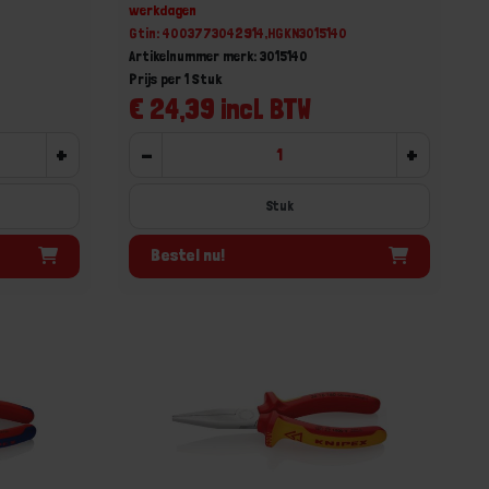
werkdagen
Gtin: 4003773042914,HGKN3015140
Artikelnummer merk: 3015140
Prijs per 1 Stuk
€ 24,39 incl. BTW
+
-
+
Stuk
Bestel nu!