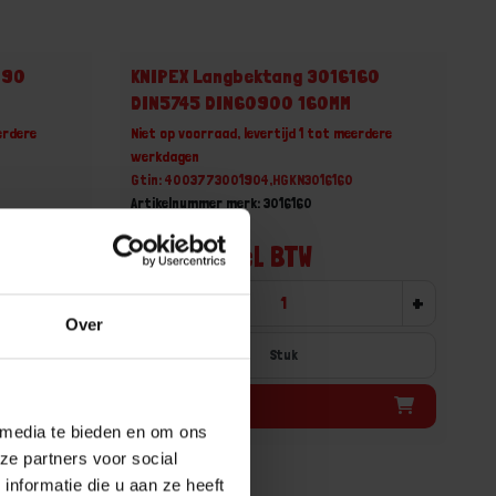
190
KNIPEX Langbektang 3016160
DIN5745 DIN60900 160MM
erdere
Niet op voorraad, levertijd 1 tot meerdere
werkdagen
Gtin: 4003773001904,HGKN3016160
Artikelnummer merk: 3016160
Prijs per 1 Stuk
€ 28,21 incl. BTW
+
-
+
Over
Stuk
Bestel nu!
 media te bieden en om ons
ze partners voor social
nformatie die u aan ze heeft