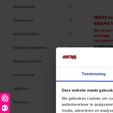
Huishoudelijk
KNIPEX L
IJzerwaren
DIN5745 
Niet op voorr
Infrastructuur
werkdagen
Gtin: 40037
Artikelnumme
Installatietechniek
Prijs per 1 St
€ 25,54
Keuken artikelen
-
Toestemming
Lastechniek
Logistiek
Deze website maakt gebruik
Bestel n
We gebruiken cookies om cont
Machines
websiteverkeer te analyseren
9,7
media, adverteren en analys