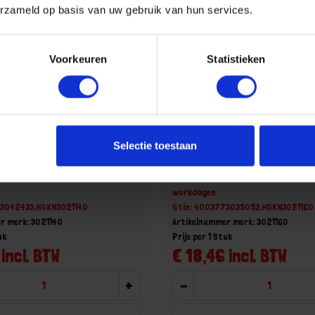
erzameld op basis van uw gebruik van hun services.
Voorkeuren
Statistieken
angbektang 3021140
KNIPEX Langbektang 3021
Selectie toestaan
140MM
DIN5745 160MM
aad, levertijd 1 tot meerdere
Niet op voorraad, levertijd 1 tot me
werkdagen
73042433,HGKN3021140
Gtin: 4003773035053,HGKN3021160
r merk: 3021140
Artikelnummer merk: 3021160
uk
Prijs per 1 Stuk
 incl. BTW
€ 18,46 incl. BTW
+
-