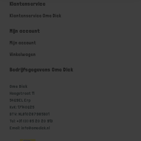
Klantenservice
Klantenservice Ome Dick
Mijn account
Mijn account
Winkelwagen
Bedrijfsgegevens Ome Dick
Ome Dick
Hoogstraat 11
5469EL Erp
KvK: 17140625
BTW: NL810287985B01
Tel: +31 (0) 85 20 20 913
Email: info@omedick.nl