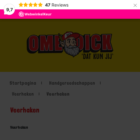
×
47
Reviews
9,7
Startpagina
Handgereedschappen
Veerhaken
Veerhaken
Veerhaken
Veerhaken