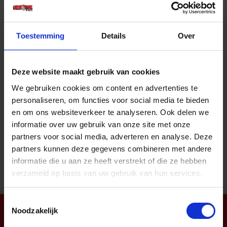
Prijs per 1 Set
€ 31,63 incl. BTW
Toestemming
Details
Over
-
+
Set
Deze website maakt gebruik van cookies
Bestel nu!
We gebruiken cookies om content en advertenties te
personaliseren, om functies voor social media te bieden
en om ons websiteverkeer te analyseren. Ook delen we
informatie over uw gebruik van onze site met onze
Aantal producten tonen
partners voor social media, adverteren en analyse. Deze
partners kunnen deze gegevens combineren met andere
informatie die u aan ze heeft verstrekt of die ze hebben
verzameld op basis van uw gebruik van hun services.
Toestemmingsselectie
Noodzakelijk
Nieuwsbrief