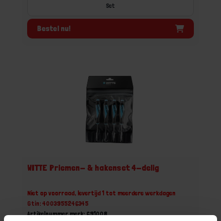
Set
Bestel nu!
WITTE Priemen- & hakenset 4-delig
Niet op voorraad, levertijd 1 tot meerdere werkdagen
Gtin: 4003955246345
Artikelnummer merk: 691008