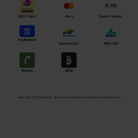
iDEAL | Wero
Card
Bank transfer
Pay By Bank
Bancontact
KBC / CBC
Riverty
Billie
Copyright ; 2026 Ome Dick . Alle rechten voorbehouden
Powered by
nopCommerce