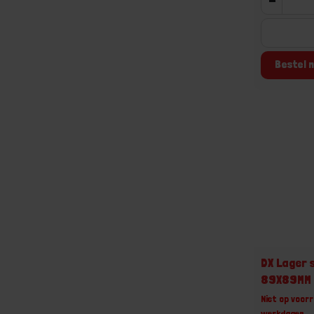
Bestel n
DX Lager s
89X89MM
Niet op voorr
werkdagen