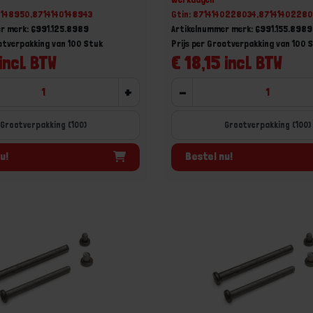
0148950,8714140148943
Gtin: 8714140228034,8714140228
r merk: 6991.125.8989
Artikelnummer merk: 6991.155.8989
ootverpakking van 100 Stuk
Prijs per Grootverpakking van 100 
incl. BTW
€ 18,15 incl. BTW
+
-
Grootverpakking (100)
Grootverpakking (100)
u!
Bestel nu!