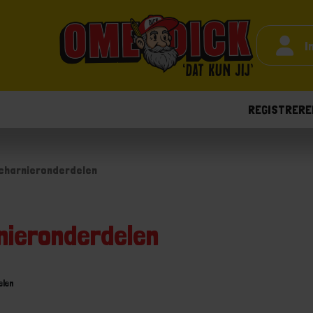
I
REGISTRERE
charnieronderdelen
nieronderdelen
elen