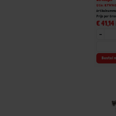
Gtin: 871414
Artikelnumme
Prijs per Gr
€ 41,14 
-
Bestel n