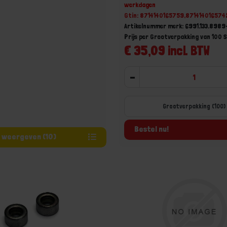
werkdagen
Gtin: 8714140165759,871414016574
Artikelnummer merk: 6991.133.898
Prijs per Grootverpakking van 100 
€ 35,09 incl. BTW
-
Grootverpakking (100)
Bestel nu!
Varianten weergeven (10)