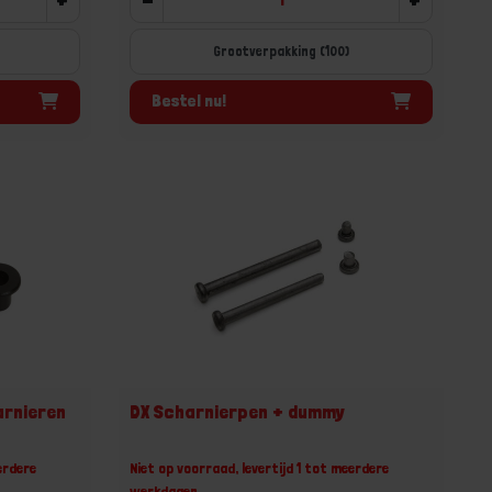
Grootverpakking (100)
Bestel nu!
harnieren
DX Scharnierpen + dummy
erdere
Niet op voorraad, levertijd 1 tot meerdere
werkdagen