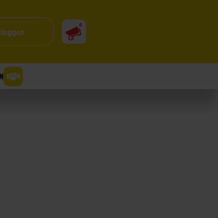
0
nloggen
N