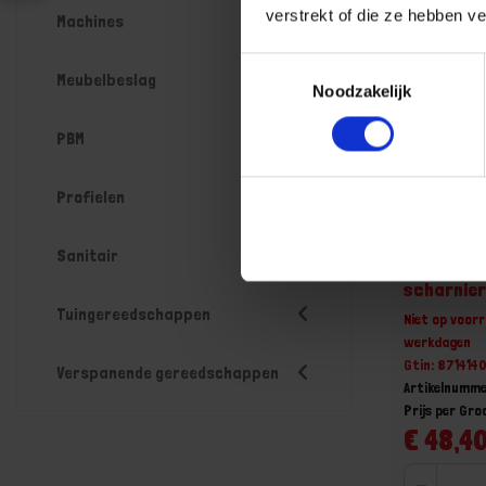
verstrekt of die ze hebben v
Machines
Toestemmingsselectie
Meubelbeslag
Noodzakelijk
PBM
Profielen
Sanitair
DX lager s
scharnie
Tuingereedschappen
Niet op voorr
werkdagen
Gtin: 871414
Verspanende gereedschappen
Artikelnumme
Prijs per Gr
€ 48,40
-