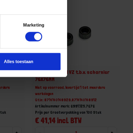
Marketing
Alles toestaan
t.b.v.
DX Lager staal VZ t.b.v. scharnier
76X76MM
erdere
Niet op voorraad, levertijd 1 tot meerdere
werkdagen
0
Gtin: 8714140148929,8714140148912
Artikelnummer merk: 6991.125.7676
Stuk
Prijs per Grootverpakking van 100 Stuk
€ 41,14 incl. BTW
+
-
+