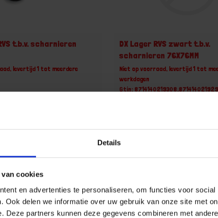
VS t.b.v. scharnieren
DX Lager RVS zwart t.b.v.
scharnieren 76X76MM
aad, levertijd 1 tot meerdere
Niet op voorraad, levertijd 1 tot me
werkdagen
Gtin: 8714140219308,87141402192
18,8714140149001,HSDUH2LAGRVS89
Artikelnummer merk: 6991.134.7676
r merk: 6991.133.8989
Prijs per Grootverpakking van 100 
€ 55,66 incl. BTW
ootverpakking van 100 Stuk
 incl. BTW
Details
-
+
 van cookies
Grootverpakking (100)
Grootverpakking (100)
ent en advertenties te personaliseren, om functies voor social
u!
Bestel nu!
. Ook delen we informatie over uw gebruik van onze site met on
e. Deze partners kunnen deze gegevens combineren met andere i