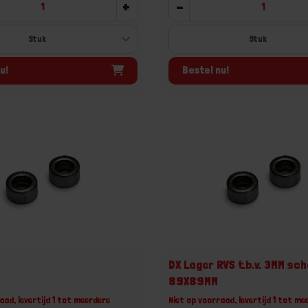
+
-
u!
Bestel nu!
DX Lager RVS t.b.v. 3MM sc
89X89MM
aad, levertijd 1 tot meerdere
Niet op voorraad, levertijd 1 tot me