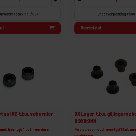
Grootverpakking (100)
Grootverpakking (100)
u!
Bestel nu!
taal VZ t.b.v. scharnier
DX Lager t.b.v. glijlagersc
89X89MM
aad, levertijd 1 tot meerdere
Niet op voorraad, levertijd 1 tot me
werkdagen