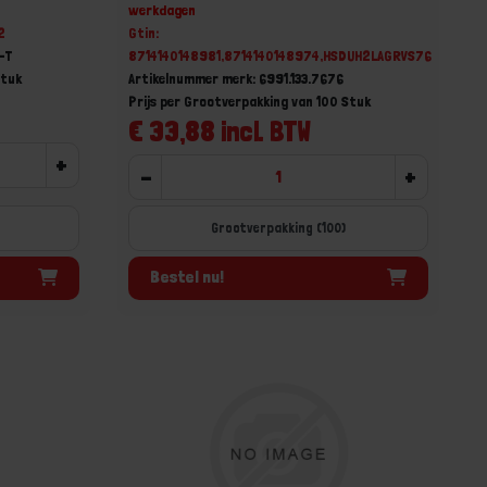
werkdagen
2
Gtin:
9-T
8714140148981,8714140148974,HSDUH2LAGRVS76
Stuk
Artikelnummer merk: 6991.133.7676
Prijs per Grootverpakking van 100 Stuk
€ 33,88 incl. BTW
+
-
+
Grootverpakking (100)
Bestel nu!