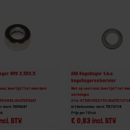
lager RVS 3,5X3,5
AXA Kogellager t.b.v.
kogellagerscharnier
aad, levertijd 1 tot meerdere
Niet op voorraad, levertijd 1 tot me
werkdagen
9108896,HSAX15319681
Gtin: 8713249122755,HSAX1127370
r merk: 15319681
Artikelnummer merk: 11273708
uk
Prijs per 1 Stuk
ncl. BTW
€ 0,83 incl. BTW