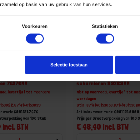
erzameld op basis van uw gebruik van hun services.
Voorkeuren
Statistieken
Selectie toestaan
taal vermessingd t.b.v.
DX lager staal vermessingd 
ren 76X76MM
scharnieren 89X89MM
aad, levertijd 1 tot meerdere
Niet op voorraad, levertijd 1 tot me
werkdagen
0153022,8714140153039
Gtin: 8714140153053,871414015306
r merk: 6991.121.7676
Artikelnummer merk: 6991.121.8989
ootverpakking van 100 Stuk
Prijs per Grootverpakking van 100 
 incl. BTW
€ 48,40 incl. BTW
+
-