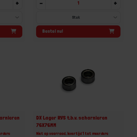
+
-
+
Bestel nu!
harnieren
DX Lager RVS t.b.v. scharnieren
76X76MM
erdere
Niet op voorraad, levertijd 1 tot meerdere