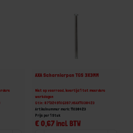
AXA Scharnierpen TGS 3X3MM
erdere
Niet op voorraad, levertijd 1 tot meerdere
werkdagen
8
Gtin: 8713249106397,HSAX11038423
Artikelnummer merk: 11038423
Prijs per 1 Stuk
€ 0,67 incl. BTW