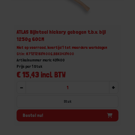
ATLAS Bijlsteel hickory gebogen t.b.v. bijl
1250g 60CM
Niet op voorraad, levertijd 1 tot meerdere werkdagen
Gtin: 8712129314006,BBKO431400
Artikelnummer merk: 431400
Prijs per 1 Stuk
€ 15,43 incl. BTW
-
+
Stuk
Bestel nu!