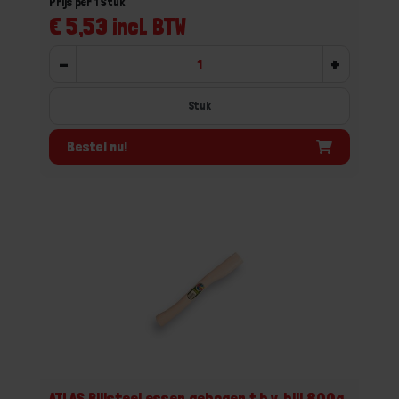
Prijs per 1 Stuk
€ 5,53 incl. BTW
-
+
Stuk
Bestel nu!
ATLAS Bijlsteel essen gebogen t.b.v. bijl 800g