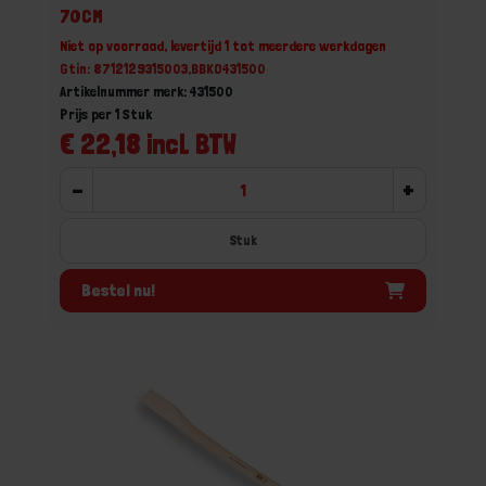
70CM
Niet op voorraad, levertijd 1 tot meerdere werkdagen
Gtin: 8712129315003,BBKO431500
Artikelnummer merk: 431500
Prijs per 1 Stuk
€ 22,18 incl. BTW
-
+
Stuk
Bestel nu!