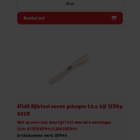
Stuk
Bestel nu!
ATLAS Bijlsteel essen gebogen t.b.v. bijl 1250g
60CM
Niet op voorraad, levertijd 1 tot meerdere werkdagen
Gtin: 8712129214405,BBKO321440
Artikelnummer merk: 321440