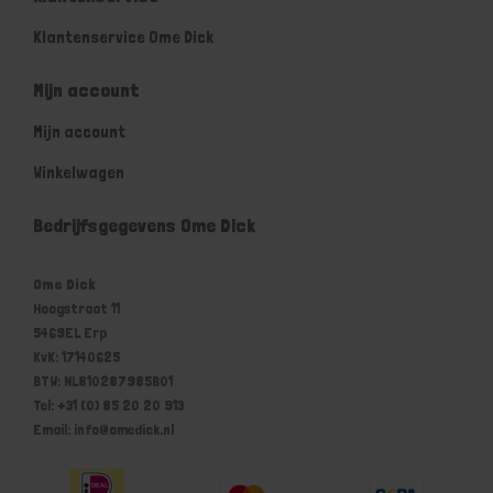
Klantenservice Ome Dick
Mijn account
Mijn account
Winkelwagen
Bedrijfsgegevens Ome Dick
Ome Dick
Hoogstraat 11
5469EL Erp
KvK: 17140625
BTW: NL810287985B01
Tel: +31 (0) 85 20 20 913
Email: info@omedick.nl