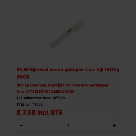
ATLAS Bijlsteel essen gebogen t.b.v. bijl 1000g
50CM
Niet op voorraad, levertijd 1 tot meerdere werkdagen
Gtin: 8712129214306,BBKO321430
Artikelnummer merk: 321430
Prijs per 1 Stuk
€ 7,88 incl. BTW
-
+