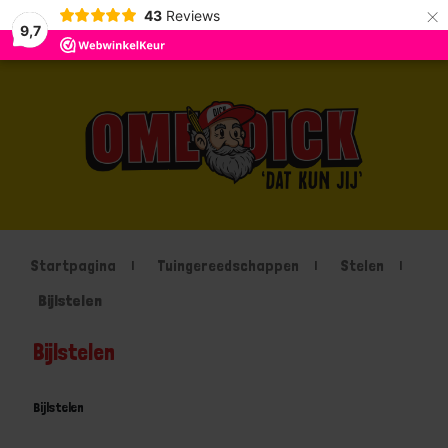
×
43
Reviews
9,7
Startpagina
Tuingereedschappen
Stelen
Bijlstelen
Bijlstelen
Bijlstelen