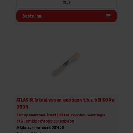
Stuk
Bestel nu!
ATLAS Bijlsteel essen gebogen t.b.v. bijl 600g
35CM
Niet op voorraad, levertijd 1 tot meerdere werkdagen
Gtin: 8712129214009,BBKO321400
Artikelnummer merk: 321400