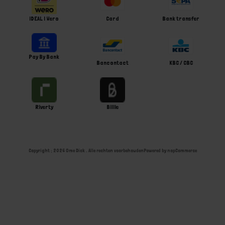
iDEAL | Wero
Card
Bank transfer
Pay By Bank
Bancontact
KBC / CBC
Riverty
Billie
Copyright ; 2026 Ome Dick . Alle rechten voorbehouden
Powered by
nopCommerce