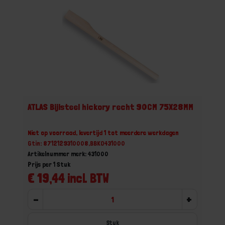
ATLAS Bijlsteel hickory recht 90CM 75X28MM
Niet op voorraad, levertijd 1 tot meerdere werkdagen
Gtin: 8712129310008,BBKO431000
Artikelnummer merk: 431000
Prijs per 1 Stuk
€ 19,44 incl. BTW
-
+
Stuk