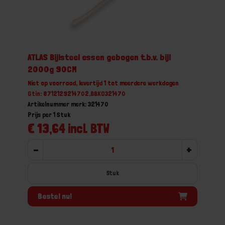
ATLAS Bijlsteel essen gebogen t.b.v. bijl
2000g 90CM
Niet op voorraad, levertijd 1 tot meerdere werkdagen
Gtin: 8712129214702,BBKO321470
Artikelnummer merk: 321470
Prijs per 1 Stuk
€ 13,64 incl. BTW
-
+
Stuk
Bestel nu!