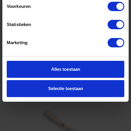
90CM
Voorkeuren
Niet op voorraad, levertijd 1 tot meerdere werkdagen
Gtin: 8712129212203,BBKO321220
Statistieken
Artikelnummer merk: 321220
Prijs per 1 Stuk
€ 19,76 incl. BTW
Marketing
-
+
Stuk
Alles toestaan
Bestel nu!
Selectie toestaan