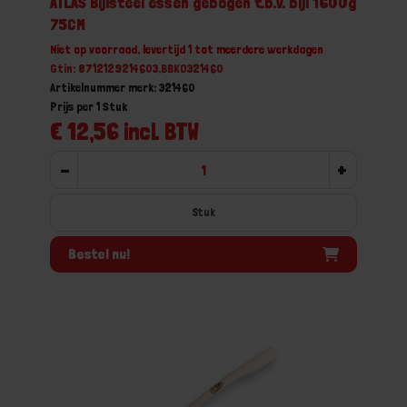
ATLAS Bijlsteel essen gebogen t.b.v. bijl 1600g
75CM
Niet op voorraad, levertijd 1 tot meerdere werkdagen
Gtin: 8712129214603,BBKO321460
Artikelnummer merk: 321460
Prijs per 1 Stuk
€ 12,56 incl. BTW
-
+
Stuk
Bestel nu!