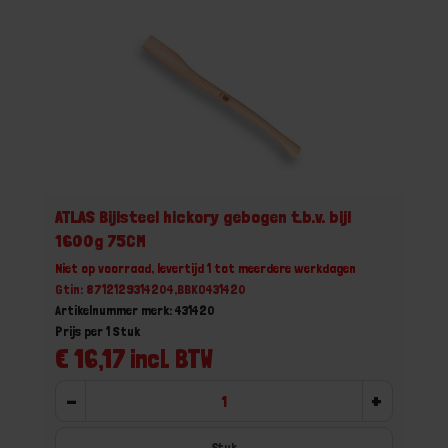
ATLAS Bijlsteel hickory gebogen t.b.v. bijl
1600g 75CM
Niet op voorraad, levertijd 1 tot meerdere werkdagen
Gtin: 8712129314204,BBKO431420
Artikelnummer merk: 431420
Prijs per 1 Stuk
€ 16,17 incl. BTW
-
+
Stuk