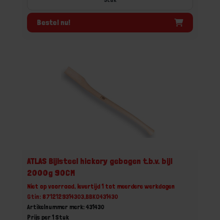
Bestel nu!
ATLAS Bijlsteel hickory gebogen t.b.v. bijl
2000g 90CM
Niet op voorraad, levertijd 1 tot meerdere werkdagen
Gtin: 8712129314303,BBKO431430
Artikelnummer merk: 431430
Prijs per 1 Stuk