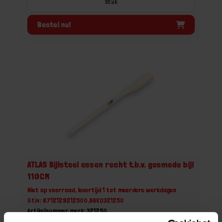
Stuk
Bestel nu!
ATLAS Bijlsteel essen recht t.b.v. gesmede bijl
110CM
Niet op voorraad, levertijd 1 tot meerdere werkdagen
Gtin: 8712129212500,BBKO321250
Artikelnummer merk: 321250
Prijs per 1 Stuk