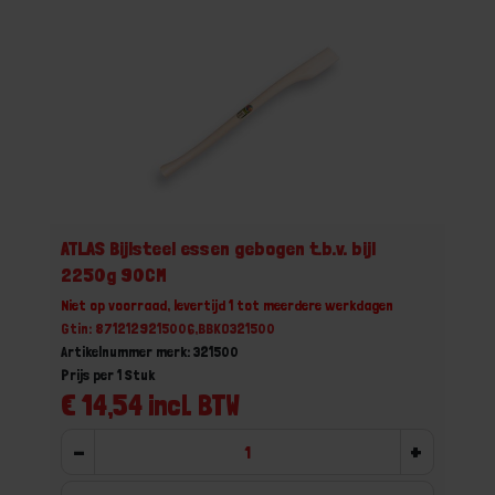
ATLAS Bijlsteel essen gebogen t.b.v. bijl
2250g 90CM
Niet op voorraad, levertijd 1 tot meerdere werkdagen
Gtin: 8712129215006,BBKO321500
Artikelnummer merk: 321500
Prijs per 1 Stuk
€ 14,54 incl. BTW
-
+