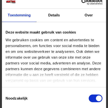
€ 26,06 incl. BTW
Toestemming
Details
Over
-
+
Stuk
Deze website maakt gebruik van cookies
Bestel nu!
We gebruiken cookies om content en advertenties te
personaliseren, om functies voor social media te bieden
en om ons websiteverkeer te analyseren. Ook delen we
informatie over uw gebruik van onze site met onze
partners voor social media, adverteren en analyse. Deze
partners kunnen deze gegevens combineren met andere
informatie die u aan ze heeft verstrekt of die ze hebben
verzameld op basis van uw gebruik van hun services.
Toestemmingsselectie
Noodzakelijk
ATLAS Bijlsteel essen recht t.b.v. gesmede bijl