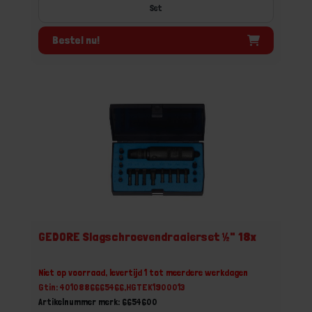
Set
Bestel nu!
GEDORE Slagschroevendraaierset ½" 18x
Niet op voorraad, levertijd 1 tot meerdere werkdagen
Gtin: 4010886665466,HGTEK1900013
Artikelnummer merk: 6654600