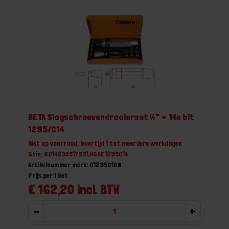
BETA Slagschroevendraaierset ½" + 14x bit
1295/C14
Niet op voorraad, levertijd 1 tot meerdere werkdagen
Gtin: 8014230517551,HGBE1295C14
Artikelnummer merk: 012950108
Prijs per 1 Set
€ 162,20 incl. BTW
-
+