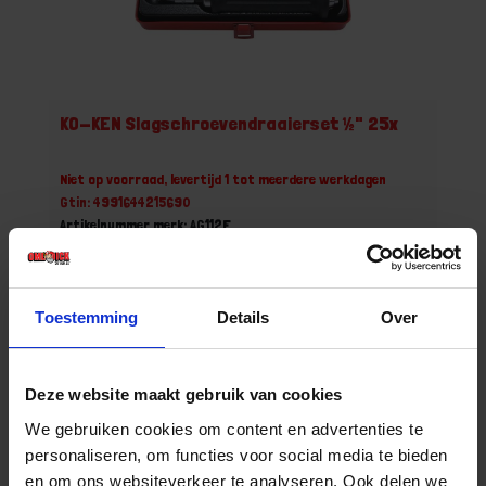
KO-KEN Slagschroevendraaierset ½" 25x
Niet op voorraad, levertijd 1 tot meerdere werkdagen
Gtin: 4991644215690
Artikelnummer merk: AG112F
Prijs per 1 Set
€ 199,89 incl. BTW
Toestemming
Details
Over
-
+
Set
Deze website maakt gebruik van cookies
Bestel nu!
We gebruiken cookies om content en advertenties te
personaliseren, om functies voor social media te bieden
en om ons websiteverkeer te analyseren. Ook delen we