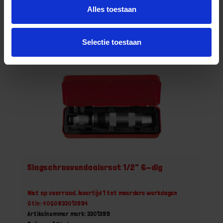
Set
Alles toestaan
Bestel nu!
Selectie toestaan
Slagschroevendaaierset 1/2" 6-dlg
Niet op voorraad, levertijd 1 tot meerdere werkdagen
Gtin: 4060833013994
Artikelnummer merk: 3301399