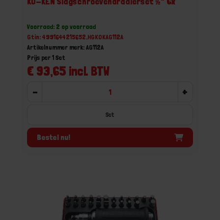
KO-KEN Slagschroevendraaierset ½" 6x
Voorraad: 2 op voorraad
Gtin: 4991644215652,HGKOKAG112A
Artikelnummer merk: AG112A
Prijs per 1 Set
€ 93,65 incl. BTW
-
+
Set
Bestel nu!