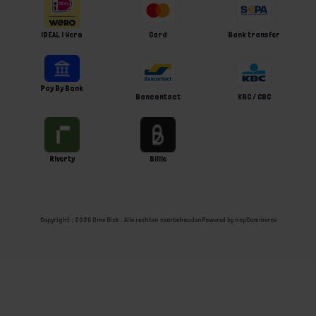
iDEAL | Wero
Card
Bank transfer
Pay By Bank
Bancontact
KBC / CBC
Riverty
Billie
Copyright ; 2026 Ome Dick . Alle rechten voorbehouden
Powered by
nopCommerce