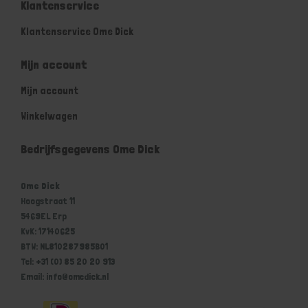
Klantenservice
Klantenservice Ome Dick
Mijn account
Mijn account
Winkelwagen
Bedrijfsgegevens Ome Dick
Ome Dick
Hoogstraat 11
5469EL Erp
KvK: 17140625
BTW: NL810287985B01
Tel: +31 (0) 85 20 20 913
Email: info@omedick.nl