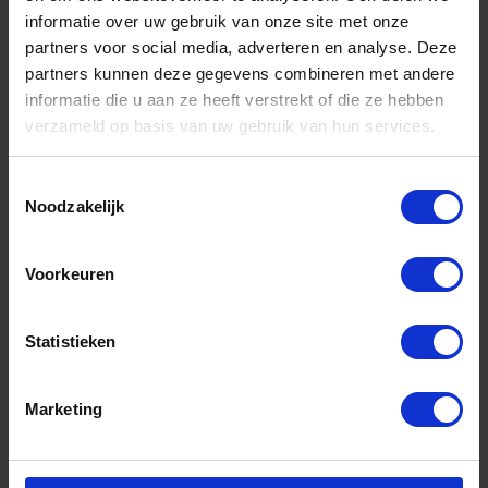
informatie over uw gebruik van onze site met onze
partners voor social media, adverteren en analyse. Deze
partners kunnen deze gegevens combineren met andere
informatie die u aan ze heeft verstrekt of die ze hebben
verzameld op basis van uw gebruik van hun services.
Toestemmingsselectie
Noodzakelijk
KO-KEN Slagschroevendraaierset ½" 18x
Voorkeuren
Niet op voorraad, levertijd 1 tot meerdere werkdagen
Gtin: 4991644215683
Statistieken
Artikelnummer merk: AG112H
Prijs per 1 Set
€ 160,93 incl. BTW
Marketing
-
+