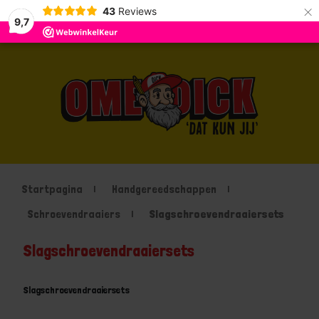
×
43
Reviews
9,7
Startpagina
Handgereedschappen
Schroevendraaiers
Slagschroevendraaiersets
Slagschroevendraaiersets
Slagschroevendraaiersets