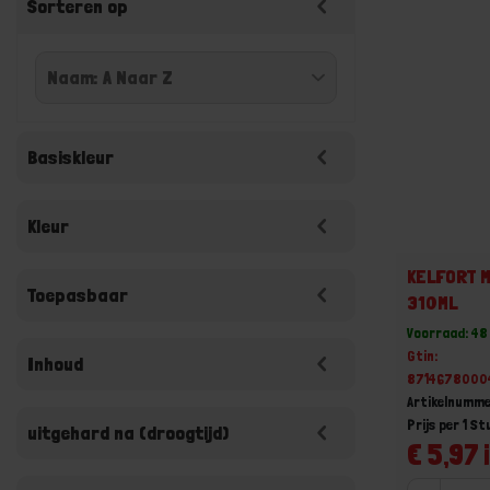
Sorteren op
Basiskleur
Kleur
KELFORT M
Toepasbaar
310ML
Voorraad: 48
Gtin:
Inhoud
8714678000
Artikelnumme
Prijs per 1 St
uitgehard na (droogtijd)
€ 5,97 