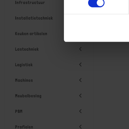
Infrastructuur
Installatietechniek
Keuken artikelen
Lastechniek
Logistiek
Machines
Meubelbeslag
PBM
Profielen