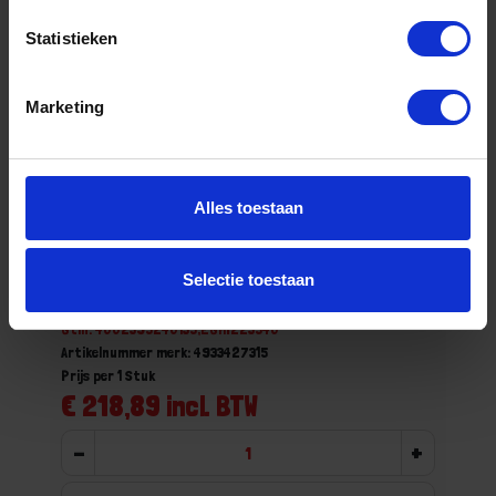
Statistieken
Marketing
Alles toestaan
MILWAUKEE Stroomtang 2235-40
Selectie toestaan
Niet op voorraad, levertijd 1 tot meerdere werkdagen
Gtin: 4002395240135,EGMI223540
Artikelnummer merk: 4933427315
Prijs per 1 Stuk
€ 218,89 incl. BTW
-
+