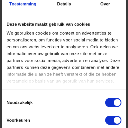
Toestemming
Details
Over
Deze website maakt gebruik van cookies
MILWAUKEE Vorkmeter elektriciens 2205-40
We gebruiken cookies om content en advertenties te
personaliseren, om functies voor social media te bieden
en om ons websiteverkeer te analyseren. Ook delen we
Voorraad: 3 op voorraad
Gtin: 4002395238026,EGMI220540
informatie over uw gebruik van onze site met onze
Artikelnummer merk: 4933416972
partners voor social media, adverteren en analyse. Deze
Prijs per 1 Stuk
partners kunnen deze gegevens combineren met andere
€ 186,06 incl. BTW
informatie die u aan ze heeft verstrekt of die ze hebben
verzameld op basis van uw gebruik van hun services.
-
+
Toestemmingsselectie
Stuk
Noodzakelijk
Bestel nu!
Voorkeuren