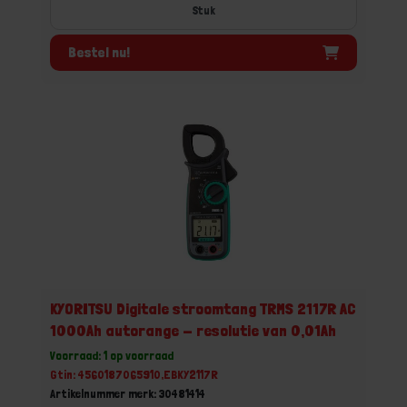
Stuk
Bestel nu!
KYORITSU Digitale stroomtang TRMS 2117R AC
1000Ah autorange - resolutie van 0,01Ah
Voorraad: 1 op voorraad
Gtin: 4560187065910,EBKY2117R
Artikelnummer merk: 30481414