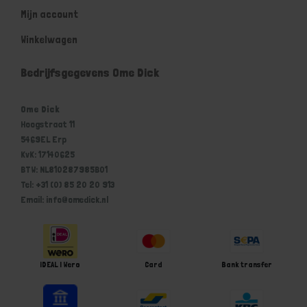
Mijn account
Winkelwagen
Bedrijfsgegevens Ome Dick
Ome Dick
Hoogstraat 11
5469EL Erp
KvK: 17140625
BTW: NL810287985B01
Tel: +31 (0) 85 20 20 913
Email: info@omedick.nl
iDEAL | Wero
Card
Bank transfer