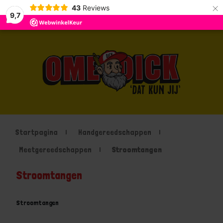
×
43
Reviews
9,7
Startpagina
Handgereedschappen
Meetgereedschappen
Stroomtangen
Stroomtangen
Stroomtangen