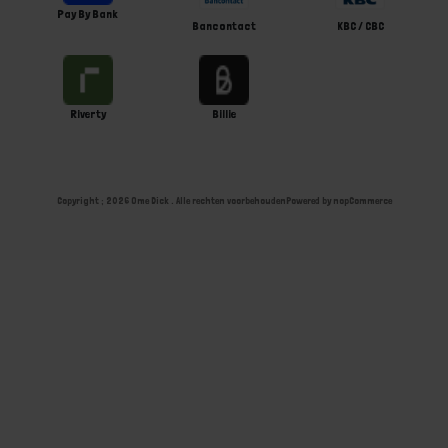
Pay By Bank
Bancontact
KBC / CBC
Riverty
Billie
Copyright ; 2026 Ome Dick . Alle rechten voorbehouden
Powered by
nopCommerce