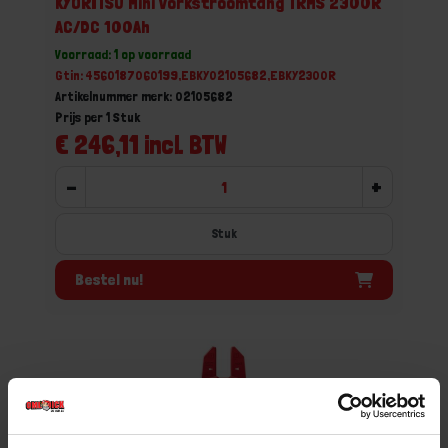
KYORITSU Mini vorkstroomtang TRMS 2300R
AC/DC 100Ah
Voorraad: 1 op voorraad
Gtin: 4560187060199,EBKY02105682,EBKY2300R
Artikelnummer merk: 02105682
Prijs per 1 Stuk
€ 246,11 incl. BTW
-
+
Stuk
Bestel nu!