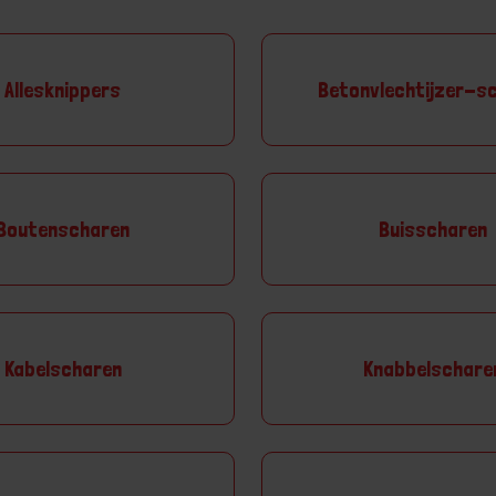
Allesknippers
Betonvlechtijzer-s
Boutenscharen
Buisscharen
Kabelscharen
Knabbelschare