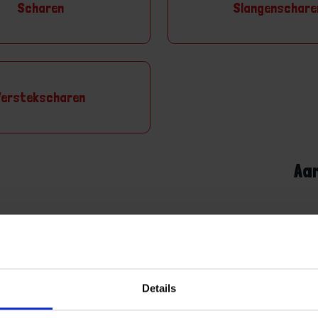
Scharen
Slangenschare
Verstekscharen
Aa
Details