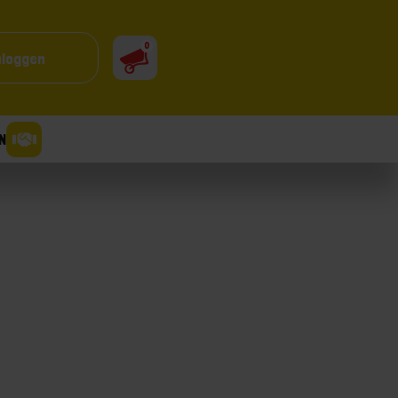
0
nloggen
N