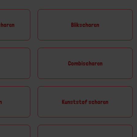
charen
Blikscharen
Combischaren
n
Kunststof scharen