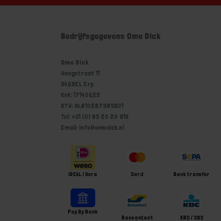
Bedrijfsgegevens Ome Dick
Ome Dick
Hoogstraat 11
5469EL Erp
KvK: 17140625
BTW: NL810287985B01
Tel: +31 (0) 85 20 20 913
Email: info@omedick.nl
iDEAL | Wero
Card
Bank transfer
Pay By Bank
Bancontact
KBC / CBC