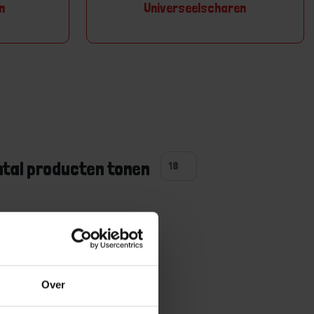
n
Universeelscharen
ntal producten tonen
Over