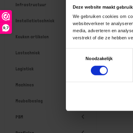
Infrastructuur
Deze website maakt gebruik
We gebruiken cookies om cont
Installatietechniek
websiteverkeer te analyseren
9,7
media, adverteren en analys
Keuken artikelen
verstrekt of die ze hebben v
Toestemmingsselectie
Lastechniek
Noodzakelijk
Logistiek
Machines
Meubelbeslag
PBM
Profielen