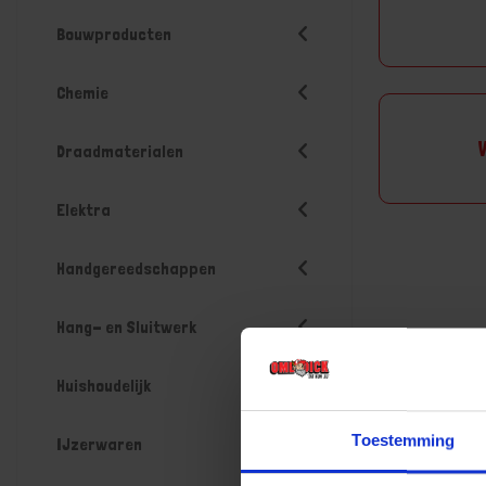
Bouwproducten
Chemie
Draadmaterialen
Elektra
Handgereedschappen
Hang- en Sluitwerk
Huishoudelijk
Toestemming
IJzerwaren