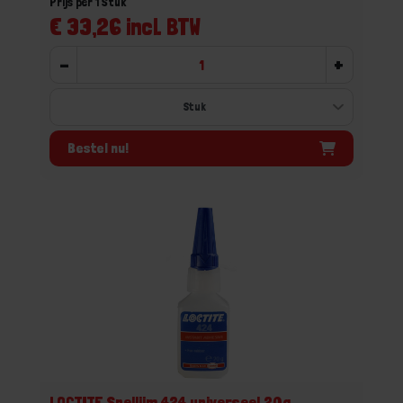
Prijs per 1 Stuk
€ 33,26 incl. BTW
-
+
Bestel nu!
LOCTITE Snellijm 424 universeel 20g