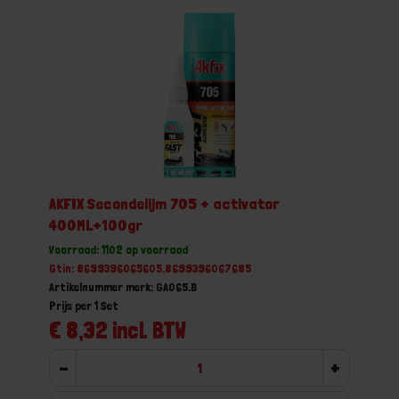
AKFIX Secondelijm 705 + activator
400ML+100gr
Voorraad: 1102 op voorraad
Gtin: 8699396065605,8699396067685
Artikelnummer merk: GA065.B
Prijs per 1 Set
€ 8,32 incl. BTW
-
+