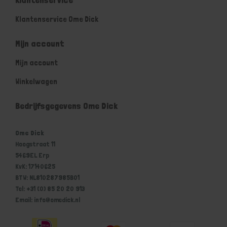
Klantenservice Ome Dick
Mijn account
Mijn account
Winkelwagen
Bedrijfsgegevens Ome Dick
Ome Dick
Hoogstraat 11
5469EL Erp
KvK: 17140625
BTW: NL810287985B01
Tel: +31 (0) 85 20 20 913
Email: info@omedick.nl