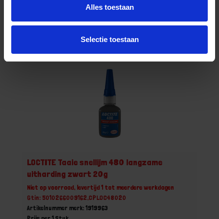
Alles toestaan
Bestel nu!
Selectie toestaan
LOCTITE Taaie snellijm 480 langzame
uitharding zwart 20g
Niet op voorraad, levertijd 1 tot meerdere werkdagen
Gtin: 5010266009162,CPLOC48020
Artikelnummer merk: 1919963
Prijs per 1 Stuk