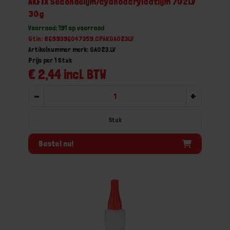
AKFIX Secondelijm/cyanoacrylaatlijm 702LV
30g
Voorraad: 191 op voorraad
Gtin: 8699396047359,CPAKGA023LV
Artikelnummer merk: GA023.LV
Prijs per 1 Stuk
€ 2,44 incl. BTW
-
+
Stuk
Bestel nu!