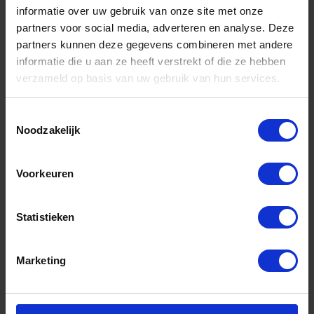
informatie over uw gebruik van onze site met onze
partners voor social media, adverteren en analyse. Deze
partners kunnen deze gegevens combineren met andere
informatie die u aan ze heeft verstrekt of die ze hebben
verzameld op basis van uw gebruik van hun services.
Toestemmingsselectie
Noodzakelijk
LOCTITE Snellijm 495 multifunctioneel lage
viscositeit 20g
Voorkeuren
Niet op voorraad, levertijd 1 tot meerdere werkdagen
Gtin: 5010266008288,CPLOC495
Statistieken
Artikelnummer merk: 1921875
Prijs per 1 Stuk
€ 30,76 incl. BTW
Marketing
-
+