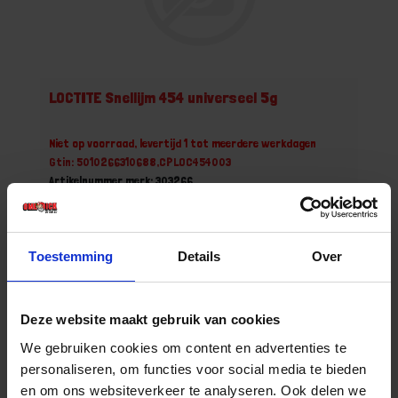
LOCTITE Snellijm 454 universeel 5g
Niet op voorraad, levertijd 1 tot meerdere werkdagen
Gtin: 5010266310688,CPLOC454003
Artikelnummer merk: 303266
Prijs per 1 Stuk
€ 9,87 incl. BTW
Toestemming
Details
Over
-
+
Deze website maakt gebruik van cookies
Bestel nu!
We gebruiken cookies om content en advertenties te
personaliseren, om functies voor social media te bieden
en om ons websiteverkeer te analyseren. Ook delen we