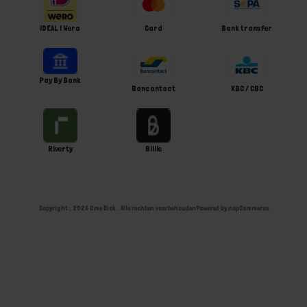
iDEAL | Wero
Card
Bank transfer
Pay By Bank
Bancontact
KBC / CBC
Riverty
Billie
Copyright ; 2026 Ome Dick . Alle rechten voorbehouden
Powered by
nopCommerce