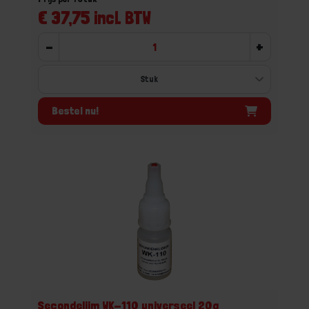
€ 37,75 incl. BTW
-
+
Bestel nu!
Secondelijm WK-110 universeel 20g