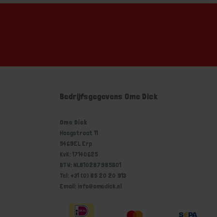
Bedrijfsgegevens Ome Dick
Ome Dick
Hoogstraat 11
5469EL Erp
KvK: 17140625
BTW: NL810287985B01
Tel: +31 (0) 85 20 20 913
Email: info@omedick.nl