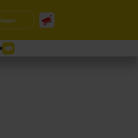
0
nloggen
N