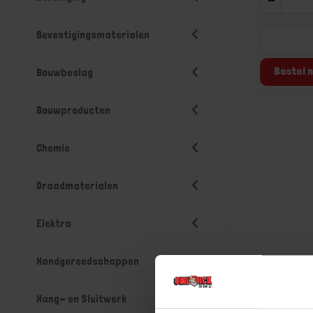
Bevestigingsmaterialen
Bestel n
Bouwbeslag
Bouwproducten
Chemie
Draadmaterialen
Elektra
Handgereedschappen
Hang- en Sluitwerk