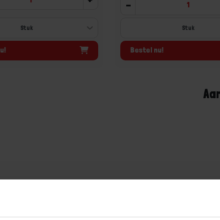
-
Stuk
u!
Bestel nu!
Aa