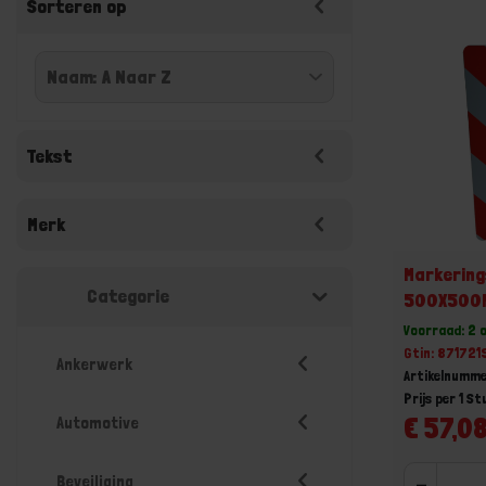
Sorteren op
Tekst
Merk
Markering
Categorie
500X500
Voorraad: 2 
Gtin: 87172
Ankerwerk
Artikelnumm
Prijs per 1 St
€ 57,08
Automotive
Beveiliging
-