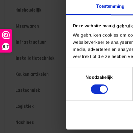
Toestemming
Huishoudelijk
IJzerwaren
Deze website maakt gebruik
We gebruiken cookies om cont
Infrastructuur
websiteverkeer te analyseren
9,7
media, adverteren en analys
verstrekt of die ze hebben v
Installatietechniek
Toestemmingsselectie
Keuken artikelen
Noodzakelijk
Lastechniek
Logistiek
Machines