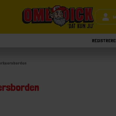
I
REGISTRERE
erkeersborden
ersborden