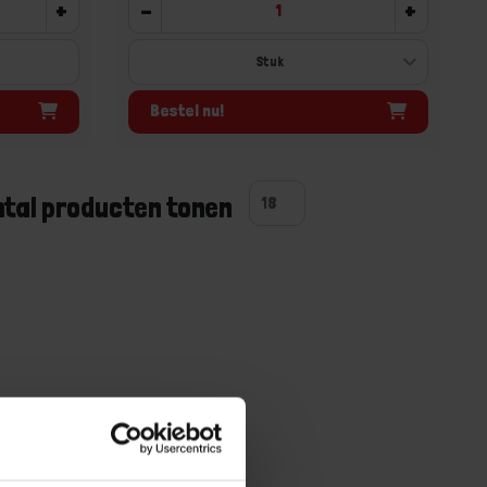
+
-
+
Bestel nu!
ntal producten tonen