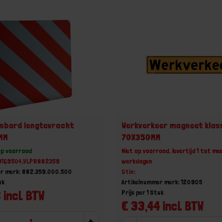
sbord lengtevracht
Werkverkeer magneet klas
MM
70X350MM
op voorraad
Niet op voorraad, levertijd 1 tot me
19169504,VLPR882359
werkdagen
er merk: 882.359.000.500
Gtin:
uk
Artikelnummer merk: 120905
 incl. BTW
Prijs per 1 Stuk
€ 33,44 incl. BTW
+