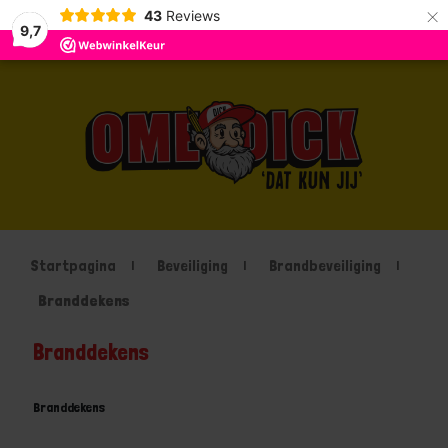
×
43
Reviews
9,7
Startpagina
Beveiliging
Brandbeveiliging
Branddekens
Branddekens
Branddekens