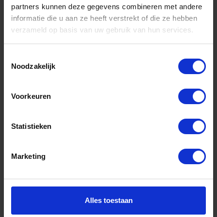
partners kunnen deze gegevens combineren met andere
informatie die u aan ze heeft verstrekt of die ze hebben
Informatie
verzameld op basis van uw gebruik van hun services.
Sitemap
Algemene voorwaarden Ome Dick
Toestemmingsselectie
Noodzakelijk
Over Ome Dick
Klachtenregeling Ome Dick
Voorkeuren
Retouren & Garantie Ome Dick
Statistieken
Privacyverklaring Ome Dick
Contact
Marketing
Klantenservice
Klantenservice Ome Dick
Alles toestaan
Mijn account