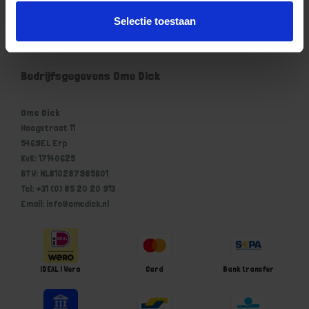
Mijn account
Selectie toestaan
Winkelwagen
Bedrijfsgegevens Ome Dick
Ome Dick
Hoogstraat 11
5469EL Erp
KvK: 17140625
BTW: NL810287985B01
Tel: +31 (0) 85 20 20 913
Email: info@omedick.nl
iDEAL | Wero
Card
Bank transfer