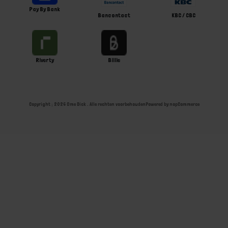
Pay By Bank
Bancontact
KBC / CBC
Riverty
Billie
Copyright ; 2026 Ome Dick . Alle rechten voorbehouden
Powered by
nopCommerce