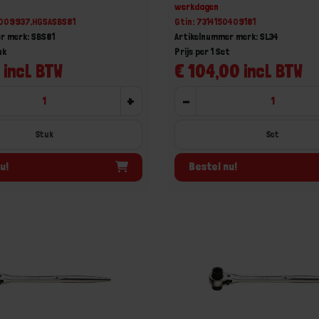
werkdagen
3009937,HGSASBS81
Gtin: 7314150409181
r merk: SBS81
Artikelnummer merk: SL34
uk
Prijs per 1 Set
 incl. BTW
€ 104,00 incl. BTW
+
-
Stuk
Set
u!
Bestel nu!