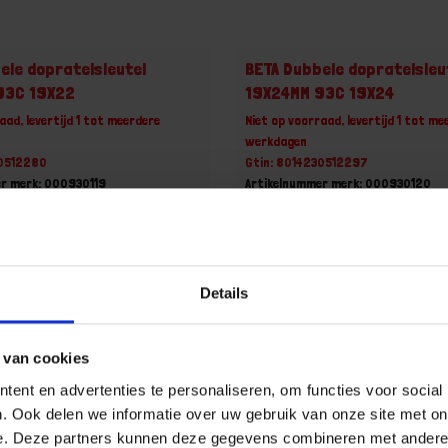
ele dopratelsleutel
BETA Dubbele dopratelsleu
93C 19X22
19X24MM 93C 19X24
aad, levertijd 1 tot meerdere
Niet op voorraad, levertijd 1 tot me
werkdagen
30512280
Gtin: 8014230512297
r merk: 000930119
Artikelnummer merk: 000930120
uk
Prijs per 1 Stuk
 incl. BTW
€ 59,71 incl. BTW
+
-
Details
Stuk
Stuk
 van cookies
u!
Bestel nu!
ent en advertenties te personaliseren, om functies voor social
. Ook delen we informatie over uw gebruik van onze site met on
e. Deze partners kunnen deze gegevens combineren met andere i