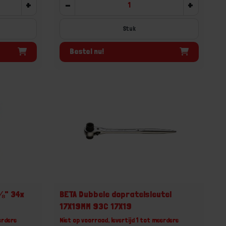
+
-
+
Stuk
Bestel nu!
⅜" 34x
BETA Dubbele dopratelsleutel
17X19MM 93C 17X19
erdere
Niet op voorraad, levertijd 1 tot meerdere