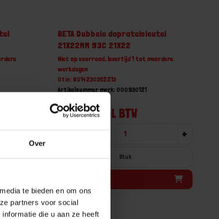
tel
BETA Dubbele dopratelsleutel
21X22MM 93C 21X22
erdere
Niet op voorraad, levertijd 1 tot meerdere
werkdagen
Gtin: 8014230352213
Artikelnummer merk: 000930121
Prijs per 1 Stuk
€ 54,21 incl. BTW
+
-
+
Over
Stuk
Bestel nu!
 media te bieden en om ons
ze partners voor social
nformatie die u aan ze heeft