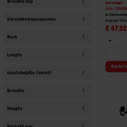
Breedte kop
werkdagen
Gtin: 731415
Artikelnumme
Gereedschapsopname
Prijs per 1 St
€ 47,32
Merk
-
Lengte
Bestel n
sleutelwijdte (maat)
Breedte
Hoogte
Verpakt per