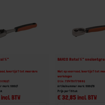
el ¼"
BAHCO Ratel ¼" snelontgre
aad, levertijd 1 tot meerdere
Niet op voorraad, levertijd 1 tot me
werkdagen
3009661
Gtin: 7314150179886
r merk: SBS61
Artikelnummer merk: SBS61S
uk
Prijs per 1 Stuk
 incl. BTW
€ 32,85 incl. BTW