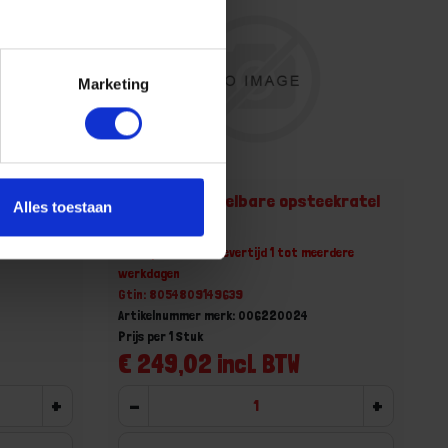
Marketing
eekratel
BETA Omschakelbare opsteekratel
Alles toestaan
1" 622 1'
erdere
Niet op voorraad, levertijd 1 tot meerdere
werkdagen
Gtin: 8054809149639
Artikelnummer merk: 006220024
Prijs per 1 Stuk
€ 249,02 incl. BTW
+
-
+