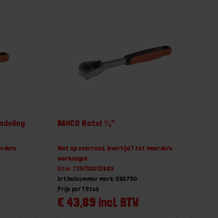
ndeling
BAHCO Ratel ⅜"
erdere
Niet op voorraad, levertijd 1 tot meerdere
werkdagen
Gtin: 7314153012883
Artikelnummer merk: SBS750
Prijs per 1 Stuk
€ 43,89 incl. BTW