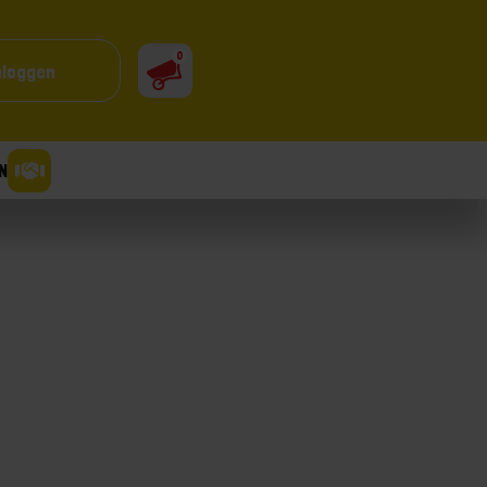
0
nloggen
N