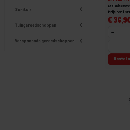
Artikelnumme
Sanitair
Prijs per 1 St
€ 36,90
Tuingereedschappen
-
Verspanende gereedschappen
Bestel n