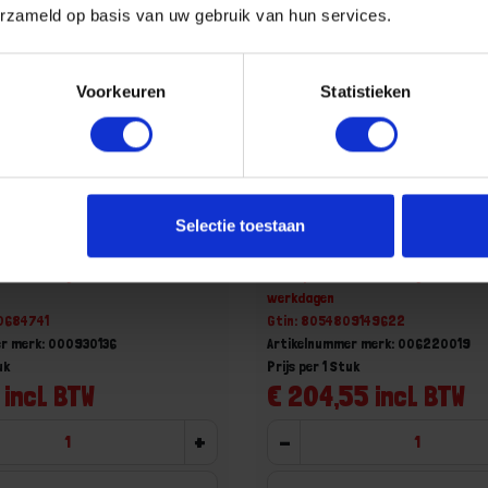
erzameld op basis van uw gebruik van hun services.
Voorkeuren
Statistieken
ele dopratelsleutel
BETA Omschakelbare opst
Selectie toestaan
93C 36X38
¾" 622 3/4
aad, levertijd 1 tot meerdere
Niet op voorraad, levertijd 1 tot me
werkdagen
30684741
Gtin: 8054809149622
r merk: 000930136
Artikelnummer merk: 006220019
uk
Prijs per 1 Stuk
 incl. BTW
€ 204,55 incl. BTW
+
-