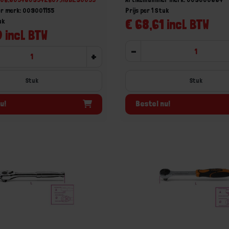
r merk: 009001155
Prijs per 1 Stuk
€ 68,61 incl. BTW
uk
 incl. BTW
-
+
Stuk
Stuk
u!
Bestel nu!