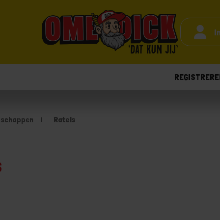
I
REGISTRERE
dschappen
Ratels
s