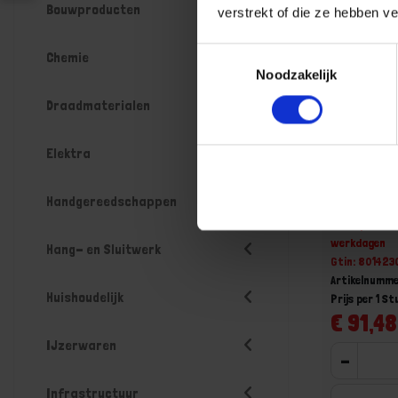
Bouwproducten
verstrekt of die ze hebben v
Toestemmingsselectie
Chemie
Noodzakelijk
Draadmaterialen
Elektra
BETA Dubb
36X38MM 
Handgereedschappen
Niet op voorr
werkdagen
Hang- en Sluitwerk
Gtin: 80142
Artikelnumme
Huishoudelijk
Prijs per 1 St
€ 91,48
IJzerwaren
-
Infrastructuur