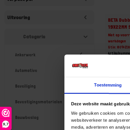
Uitvoering
BETA Dubb
19X22MM 
Niet op voorr
Categorie
werkdagen
Gtin: 80142
Artikelnumme
Ankerwerk
Prijs per 1 St
€ 48,28
Automotive
-
Toestemming
Beveiliging
Bevestigingsmaterialen
Deze website maakt gebruik
Bestel n
We gebruiken cookies om cont
Bouwbeslag
websiteverkeer te analyseren
9,7
media, adverteren en analys