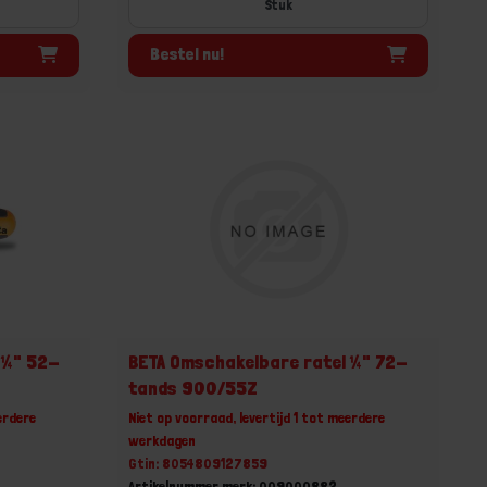
Stuk
Bestel nu!
 ¼" 52-
BETA Omschakelbare ratel ¼" 72-
tands 900/55Z
erdere
Niet op voorraad, levertijd 1 tot meerdere
werkdagen
Gtin: 8054809127859
Artikelnummer merk: 009000882