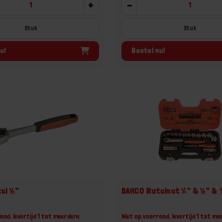
+
-
Stuk
Stuk
u!
Bestel nu!
el ½"
BAHCO Ratelset ¼" & ½" & 
aad, levertijd 1 tot meerdere
Niet op voorraad, levertijd 1 tot me