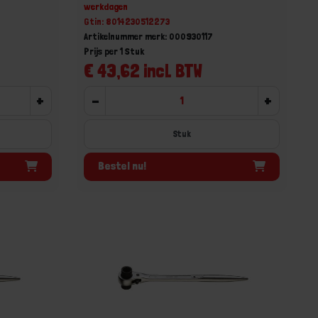
werkdagen
Gtin: 8014230512273
Artikelnummer merk: 000930117
Prijs per 1 Stuk
€ 43,62 incl. BTW
+
-
+
Stuk
Bestel nu!