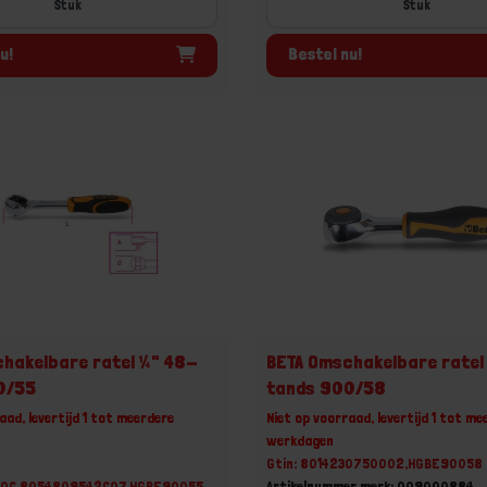
Stuk
Stuk
u!
Bestel nu!
hakelbare ratel ¼" 48-
BETA Omschakelbare ratel
0/55
tands 900/58
aad, levertijd 1 tot meerdere
Niet op voorraad, levertijd 1 tot me
werkdagen
Gtin: 8014230750002,HGBE90058
706,8054809542607,HGBE90055
Artikelnummer merk: 009000884