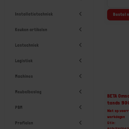
Installatietechniek
Bestel n
Keuken artikelen
Lastechniek
Logistiek
Machines
Meubelbeslag
BETA Omsc
tands 90
PBM
Niet op voorr
werkdagen
Profielen
Gtin:
8014230104