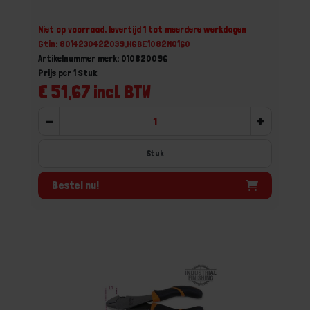
Niet op voorraad, levertijd 1 tot meerdere werkdagen
Gtin: 8014230422039,HGBE1082MQ160
Artikelnummer merk: 010820096
Prijs per 1 Stuk
€ 51,67 incl. BTW
-
+
Stuk
Bestel nu!