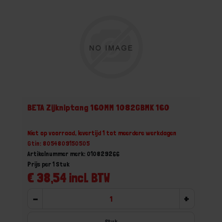
BETA Zijkniptang 160MM 1082GBMK 160
Niet op voorraad, levertijd 1 tot meerdere werkdagen
Gtin: 8054809150505
Artikelnummer merk: 010829266
Prijs per 1 Stuk
€ 38,54 incl. BTW
-
+
Stuk