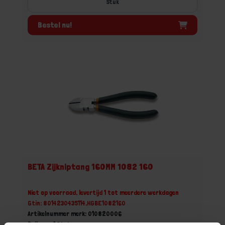
Stuk
Bestel nu!
BETA Zijkniptang 160MM 1082 160
Niet op voorraad, levertijd 1 tot meerdere werkdagen
Gtin: 8014230435114,HGBE1082160
Artikelnummer merk: 010820006
Prijs per 1 Stuk