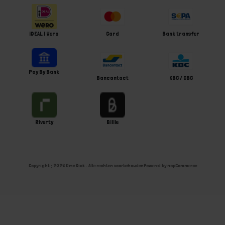
iDEAL | Wero
Card
Bank transfer
Pay By Bank
Bancontact
KBC / CBC
Riverty
Billie
Copyright ; 2026 Ome Dick . Alle rechten voorbehouden
Powered by
nopCommerce