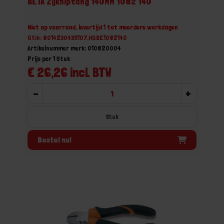
BETA Zijkniptang 140MM 1082 140
Niet op voorraad, levertijd 1 tot meerdere werkdagen
Gtin: 8014230435107,HGBE1082140
Artikelnummer merk: 010820004
Prijs per 1 Stuk
€ 26,26 incl. BTW
-
+
Stuk
Bestel nu!