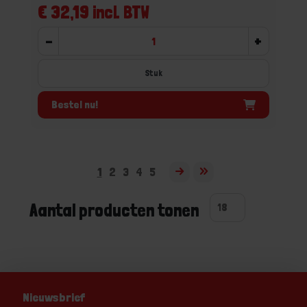
€ 32,19 incl. BTW
-
+
Stuk
Bestel nu!
1
2
3
4
5
Aantal producten tonen
Nieuwsbrief