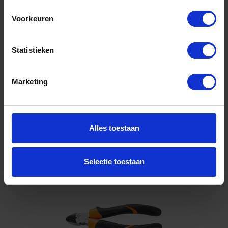
Voorkeuren
Voorraad: 2 op voorraad
Gtin: 8014230421995,HGBE1082BM160
Artikelnummer merk: 010820036
Statistieken
Prijs per 1 Stuk
€ 35,15 incl. BTW
Marketing
-
+
Stuk
Alles toestaan
Bestel nu!
Selectie toestaan