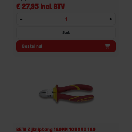
€ 27,95 incl. BTW
-
+
Stuk
Bestel nu!
BETA Zijkniptang 160MM 1082MQ 160