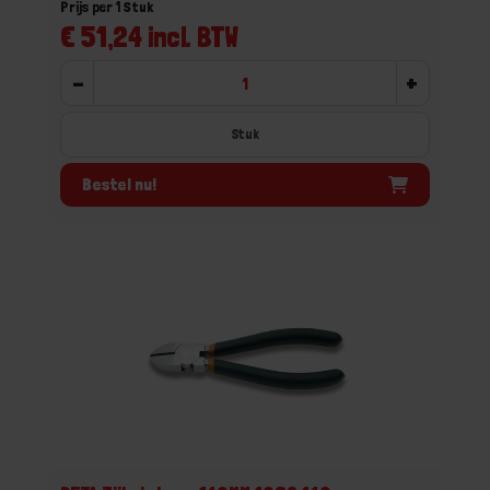
Prijs per 1 Stuk
€ 51,24 incl. BTW
-
+
Stuk
Bestel nu!