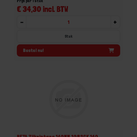
Prijs per 1 Stuk
€ 34,30 incl. BTW
-
+
Stuk
Bestel nu!
BETA Zijkniptang 140MM 1082GK 140