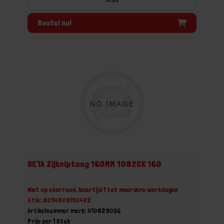
Bestel nu!
BETA Zijkniptang 160MM 1082GK 160
Niet op voorraad, levertijd 1 tot meerdere werkdagen
Gtin: 8054809150482
Artikelnummer merk: 010829066
Prijs per 1 Stuk