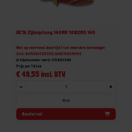
BETA Zijkniptang 140MM 1082MQ 140
Niet op voorraad, levertijd 1 tot meerdere werkdagen
Gtin: 8014230422022,HGBE1082MQ140
Artikelnummer merk: 010820094
Prijs per 1 Stuk
€ 49,55 incl. BTW
-
+
Stuk
Bestel nu!