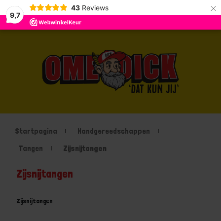
×
43
Reviews
9,7
Startpagina
Handgereedschappen
Tangen
Zijsnijtangen
Zijsnijtangen
Zijsnijtangen