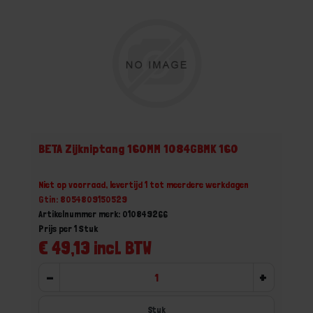
BETA Zijkniptang 160MM 1084GBMK 160
Niet op voorraad, levertijd 1 tot meerdere werkdagen
Gtin: 8054809150529
Artikelnummer merk: 010849266
Prijs per 1 Stuk
€ 49,13 incl. BTW
-
+
Stuk