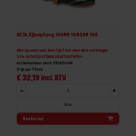
BETA Zijkniptang 140MM 1082BM 140
Niet op voorraad, levertijd 1 tot meerdere werkdagen
Gtin: 8014230421988,HGBE1082BM140
Artikelnummer merk: 010820034
Prijs per 1 Stuk
€ 32,19 incl. BTW
-
+
Stuk
Bestel nu!