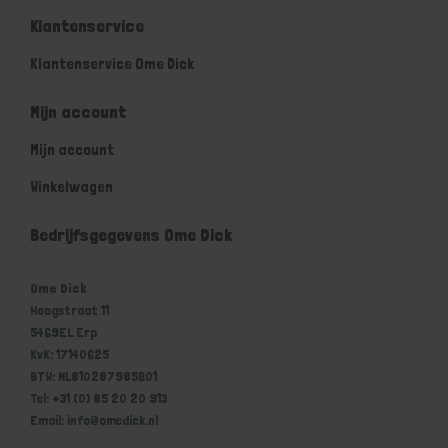
Klantenservice
Klantenservice Ome Dick
Mijn account
Mijn account
Winkelwagen
Bedrijfsgegevens Ome Dick
Ome Dick
Hoogstraat 11
5469EL Erp
KvK: 17140625
BTW: NL810287985B01
Tel: +31 (0) 85 20 20 913
Email: info@omedick.nl