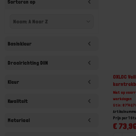
Sorteren op
Basiskleur
Draairichting DIN
OXLOC Vei
Kleur
kerntrekbe
zwart ro
Niet op voorr
werkdagen
Kwaliteit
Gtin: 87146
Artikelnumme
Prijs per 1 St
Materiaal
€ 73,96