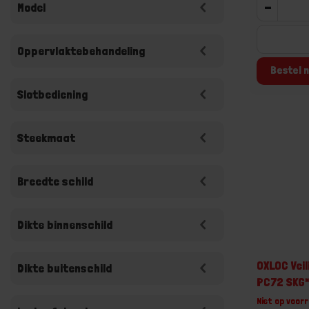
-
Model
Oppervlaktebehandeling
Bestel n
Slotbediening
Steekmaat
Breedte schild
Dikte binnenschild
OXLOC Vei
Dikte buitenschild
PC72 SKG*
Niet op voorr