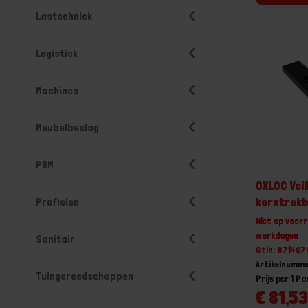
Lastechniek
Logistiek
Machines
Meubelbeslag
PBM
OXLOC Veil
kerntrekbe
Profielen
recht zw
Niet op voorr
werkdagen
Sanitair
Gtin: 87146
Artikelnumme
Tuingereedschappen
Prijs per 1 Pa
€ 81,53