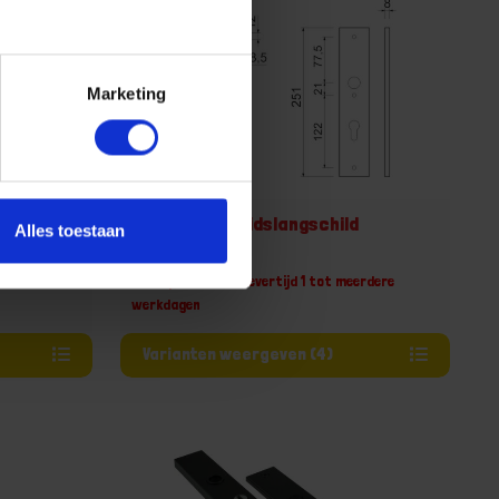
Marketing
d
OXLOC Veiligheidslangschild
Alles toestaan
erdere
Niet op voorraad, levertijd 1 tot meerdere
werkdagen
Varianten weergeven (4)