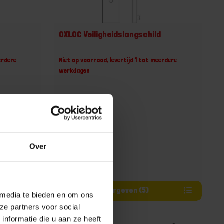
d
OXLOC Veiligheidslangschild
erdere
Niet op voorraad, levertijd 1 tot meerdere
werkdagen
Over
Varianten weergeven (5)
 media te bieden en om ons
ze partners voor social
nformatie die u aan ze heeft