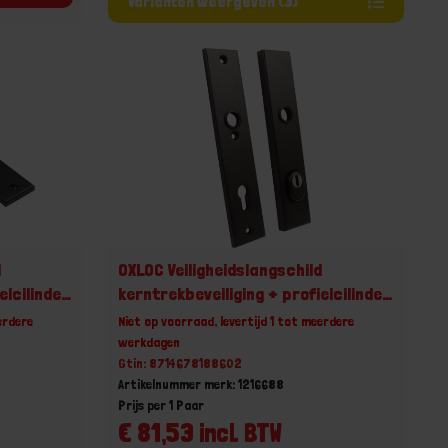
Varianten weergeven (3)
d
OXLOC Veiligheidslangschild
elcilinder
kerntrekbeveiliging + profielcilinder
MM
recht zwart PC92 38-42MM
erdere
Niet op voorraad, levertijd 1 tot meerdere
werkdagen
Gtin: 8714678188602
Artikelnummer merk: 1216688
Prijs per 1 Paar
€ 81,53 incl. BTW