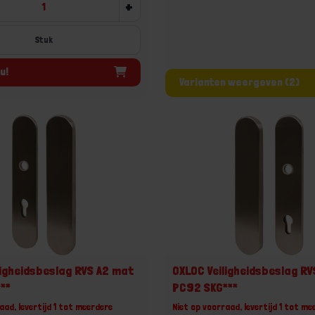
+
Stuk
u!
Varianten weergeven (2)
ligheidsbeslag RVS A2 mat
OXLOC Veiligheidsbeslag R
**
PC92 SKG***
aad, levertijd 1 tot meerdere
Niet op voorraad, levertijd 1 tot me