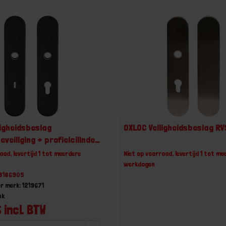
ligheidsbeslag
OXLOC Veiligheidsbeslag RV
veiliging + profielcilinder
nd PC72
aad, levertijd 1 tot meerdere
Niet op voorraad, levertijd 1 tot me
werkdagen
78186905
r merk: 1219671
uk
 incl. BTW