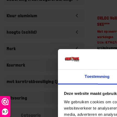
Kleur aluminium
OXLOC Vei
SKG***
Niet op voorr
hoogte (schild)
werkdagen
Gtin: 87146
Artikelnumm
Merk
Prijs per 1 Se
€ 61,04
Keurmerk
-
Toestemming
met kerntrekbeveiliging (ja/nee)
Deze website maakt gebruik
Bestel n
Uitvoering
We gebruiken cookies om cont
websiteverkeer te analyseren
9,7
media, adverteren en analys
Categorie