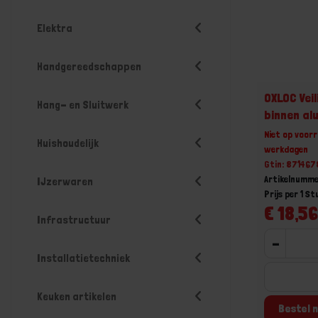
Elektra
Handgereedschappen
OXLOC Veil
Hang- en Sluitwerk
binnen al
Niet op voorr
Huishoudelijk
werkdagen
Gtin: 87146
Artikelnumme
IJzerwaren
Prijs per 1 St
€ 18,56
Infrastructuur
-
Installatietechniek
Keuken artikelen
Bestel n