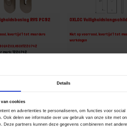
ligheidsbeslag RVS PC92
OXLOC Veiligheidslangschil
aad, levertijd 1 tot meerdere
Niet op voorraad, levertijd 1 tot me
werkdagen
78064203,HSOX1220742
er merk: 1220742
t
 incl. BTW
+
Details
Set
 van cookies
u!
Varianten weergeven (5)
ent en advertenties te personaliseren, om functies voor social
. Ook delen we informatie over uw gebruik van onze site met on
e. Deze partners kunnen deze gegevens combineren met andere i