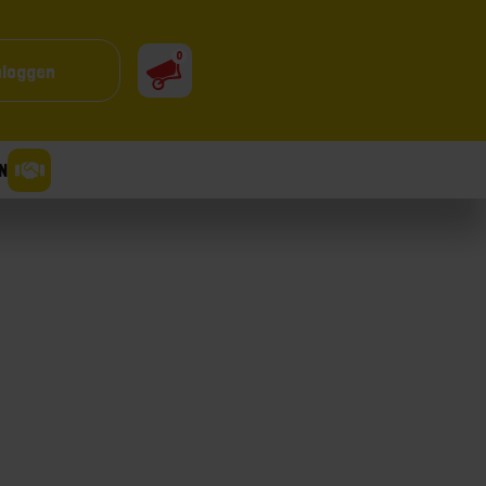
0
nloggen
N