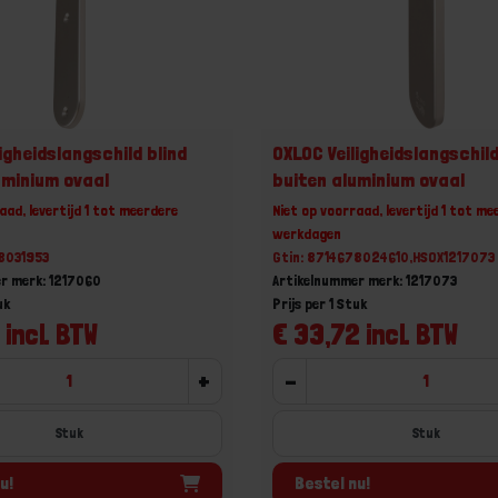
igheidslangschild blind
OXLOC Veiligheidslangschild
uminium ovaal
buiten aluminium ovaal
aad, levertijd 1 tot meerdere
Niet op voorraad, levertijd 1 tot me
werkdagen
78031953
Gtin: 8714678024610,HSOX1217073
r merk: 1217060
Artikelnummer merk: 1217073
uk
Prijs per 1 Stuk
 incl. BTW
€ 33,72 incl. BTW
+
-
Stuk
Stuk
u!
Bestel nu!