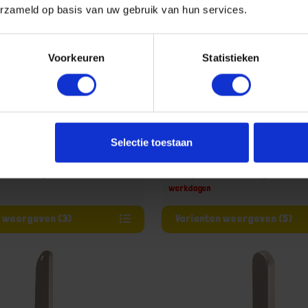
erzameld op basis van uw gebruik van hun services.
Voorkeuren
Statistieken
igheidslangschild
OXLOC Veiligheidslangschil
Selectie toestaan
aad, levertijd 1 tot meerdere
Niet op voorraad, levertijd 1 tot me
werkdagen
Varianten weergeven (3)
Varianten weergeven (5)