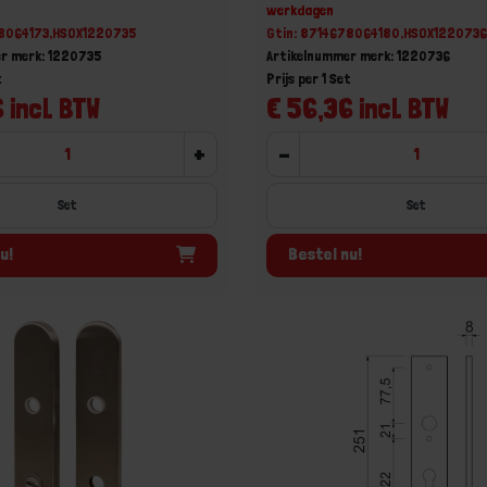
werkdagen
78064173,HSOX1220735
Gtin: 8714678064180,HSOX122073
r merk: 1220735
Artikelnummer merk: 1220736
t
Prijs per 1 Set
 incl. BTW
€ 56,36 incl. BTW
+
-
Set
Set
u!
Bestel nu!