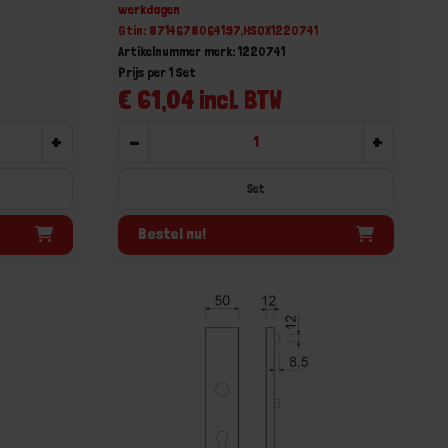
werkdagen
6
Gtin: 8714678064197,HSOX1220741
Artikelnummer merk: 1220741
Prijs per 1 Set
€ 61,04 incl. BTW
+
-
+
Set
Bestel nu!