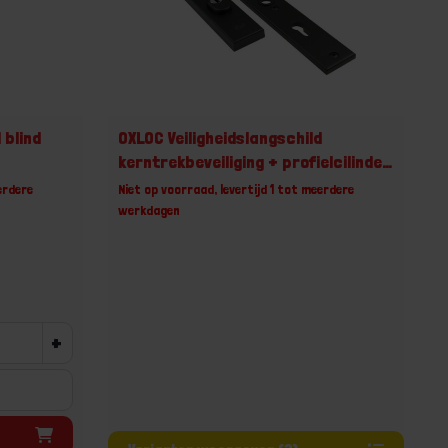
 blind
OXLOC Veiligheidslangschild
kerntrekbeveiliging + profielcilinder
recht zwart
erdere
Niet op voorraad, levertijd 1 tot meerdere
werkdagen
+