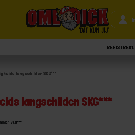
I
REGISTRERE
ligheids langschilden SKG***
heids langschilden SKG***
childen SKG***