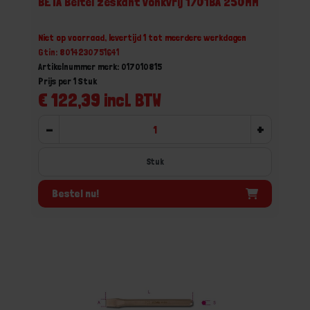
BETA Beitel zeskant vonkvrij 1701BA 250MM
Niet op voorraad, levertijd 1 tot meerdere werkdagen
Gtin: 8014230751641
Artikelnummer merk: 017010815
Prijs per 1 Stuk
€ 122,39 incl. BTW
-
+
Stuk
Bestel nu!