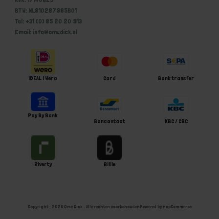
BTW: NL810287985B01
Tel: +31 (0) 85 20 20 913
Email: info@omedick.nl
iDEAL | Wero
Card
Bank transfer
Pay By Bank
Bancontact
KBC / CBC
Riverty
Billie
Copyright ; 2026 Ome Dick . Alle rechten voorbehouden
Powered by
nopCommerce