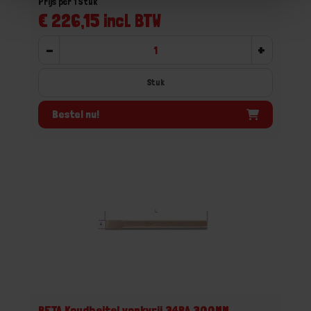
Prijs per 1 Stuk
€ 226,15 incl. BTW
-
+
Stuk
Bestel nu!
BETA Koudbeitel vonkvrij 34BA 300MM