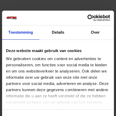
Toestemming
Details
Over
Deze website maakt gebruik van cookies
BETA Koudbeitel vonkvrij 34BA 200MM
We gebruiken cookies om content en advertenties te
personaliseren, om functies voor social media te bieden
en om ons websiteverkeer te analyseren. Ook delen we
Niet op voorraad, levertijd 1 tot meerdere werkdagen
Gtin: 8014230427638
informatie over uw gebruik van onze site met onze
Artikelnummer merk: 000340801
partners voor social media, adverteren en analyse. Deze
Prijs per 1 Stuk
partners kunnen deze gegevens combineren met andere
€ 139,76 incl. BTW
informatie die u aan ze heeft verstrekt of die ze hebben
verzameld op basis van uw gebruik van hun services.
-
+