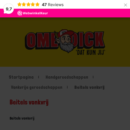
×
47
Reviews
9,7
Startpagina
Handgereedschappen
Vonkvrije gereedschappen
Beitels vonkvrij
Beitels vonkvrij
Beitels vonkvrij