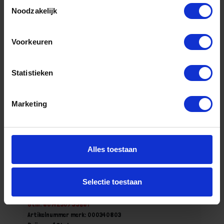
Toestemmingsselectie
Stuk
Noodzakelijk
Bestel nu!
Voorkeuren
Statistieken
Marketing
Alles toestaan
BETA Koudbeitel vonkvrij 34BA 250MM
Selectie toestaan
Niet op voorraad, levertijd 1 tot meerdere werkdagen
Gtin: 8014230799681
Artikelnummer merk: 000340803