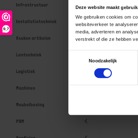
Infrastructuur
Deze website maakt gebruik
We gebruiken cookies om cont
Installatietechniek
websiteverkeer te analyseren
9,7
media, adverteren en analys
Keuken artikelen
verstrekt of die ze hebben v
Toestemmingsselectie
Lastechniek
Noodzakelijk
Logistiek
Machines
Meubelbeslag
PBM
Profielen