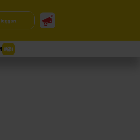
0
nloggen
N