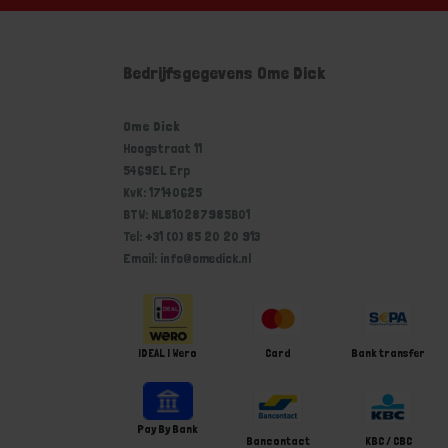
Bedrijfsgegevens Ome Dick
Ome Dick
Hoogstraat 11
5469EL Erp
KvK: 17140625
BTW: NL810287985B01
Tel: +31 (0) 85 20 20 913
Email: info@omedick.nl
iDEAL | Wero
Card
Bank transfer
Pay By Bank
Bancontact
KBC / CBC