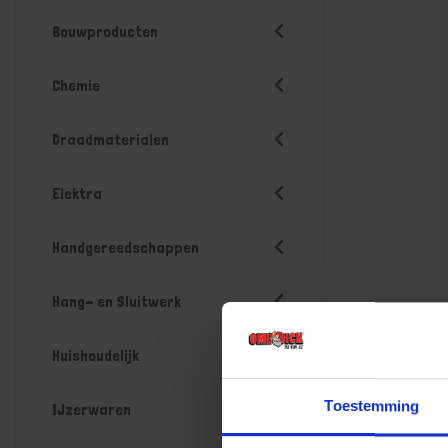
Bouwproducten
Chemie
Draadmaterialen
Elektra
Handgereedschappen
Hang- en Sluitwerk
Huishoudelijk
Toestemming
IJzerwaren