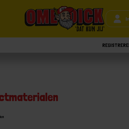
I
REGISTRERE
ctmaterialen
len