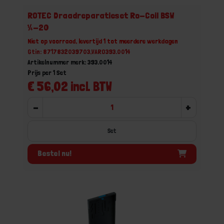
ROTEC Draadreparatieset Ro-Coil BSW
¼-20
Niet op voorraad, levertijd 1 tot meerdere werkdagen
Gtin: 8717832039703,VARO393.0014
Artikelnummer merk: 393.0014
Prijs per 1 Set
€ 56,02 incl. BTW
-
+
Set
Bestel nu!