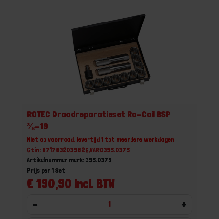
ROTEC Draadreparatieset Ro-Coil BSP
⅜-19
Niet op voorraad, levertijd 1 tot meerdere werkdagen
Gtin: 8717832039826,VARO395.0375
Artikelnummer merk: 395.0375
Prijs per 1 Set
€ 190,90 incl. BTW
-
+