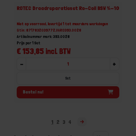
ROTEC Draadreparatieset Ro-Coil BSW ¾-10
Niet op voorraad, levertijd 1 tot meerdere werkdagen
Gtin: 8717832039772,VARO393.0028
Artikelnummer merk: 393.0028
Prijs per 1 Set
€ 153,85 incl. BTW
-
+
Set
Bestel nu!
1
2
3
4