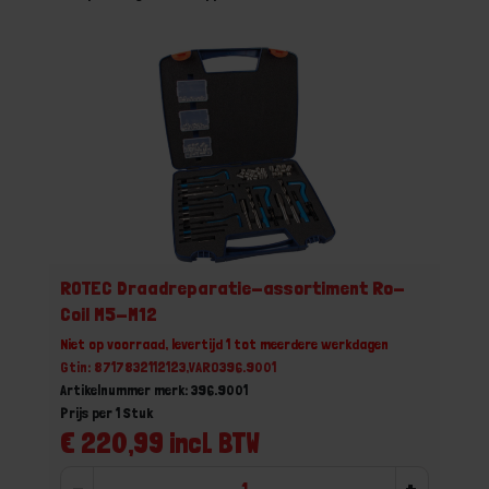
ROTEC Draadreparatie-assortiment Ro-
Coil M5-M12
Niet op voorraad, levertijd 1 tot meerdere werkdagen
Gtin: 8717832112123,VARO396.9001
Artikelnummer merk: 396.9001
Prijs per 1 Stuk
€ 220,99 incl. BTW
-
+