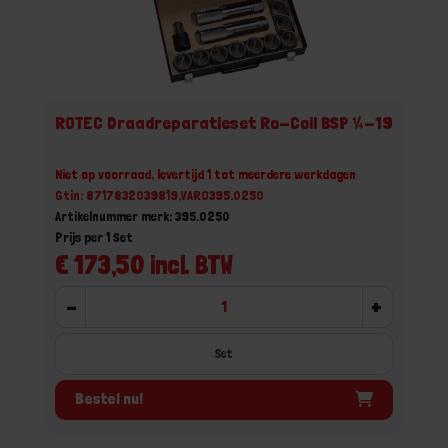
ROTEC Draadreparatieset Ro-Coil BSP ¼-19
Niet op voorraad, levertijd 1 tot meerdere werkdagen
Gtin: 8717832039819,VARO395.0250
Artikelnummer merk: 395.0250
Prijs per 1 Set
€ 173,50 incl. BTW
-
+
Set
Bestel nu!