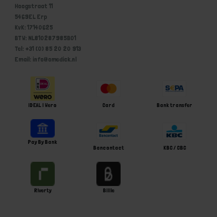
Hoogstraat 11
5469EL Erp
KvK: 17140625
BTW: NL810287985B01
Tel: +31 (0) 85 20 20 913
Email: info@omedick.nl
iDEAL | Wero
Card
Bank transfer
Pay By Bank
Bancontact
KBC / CBC
Riverty
Billie