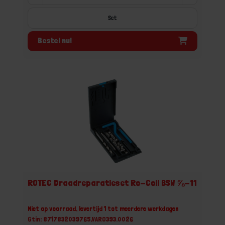
Set
Bestel nu!
ROTEC Draadreparatieset Ro-Coil BSW ⅝-11
Niet op voorraad, levertijd 1 tot meerdere werkdagen
Gtin: 8717832039765,VARO393.0026