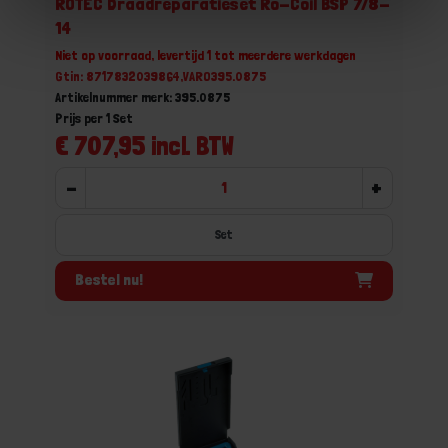
ROTEC Draadreparatieset Ro-Coil BSP 7/8-
14
Niet op voorraad, levertijd 1 tot meerdere werkdagen
Gtin: 8717832039864,VARO395.0875
Artikelnummer merk: 395.0875
Prijs per 1 Set
€ 707,95 incl. BTW
-
+
Set
Bestel nu!