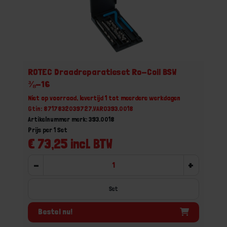
ROTEC Draadreparatieset Ro-Coil BSW
⅜-16
Niet op voorraad, levertijd 1 tot meerdere werkdagen
Gtin: 8717832039727,VARO393.0018
Artikelnummer merk: 393.0018
Prijs per 1 Set
€ 73,25 incl. BTW
-
+
Set
Bestel nu!