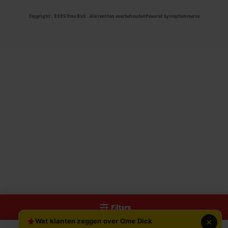
Copyright ; 2026 Ome Dick . Alle rechten voorbehouden
Powered by
nopCommerce
Filters
Wat klanten zeggen over Ome Dick