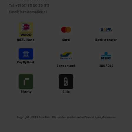
Tel: +31 (0) 85 20 20 913
Email: info@omedick.nl
iDEAL | Wero
Card
Bank transfer
Pay By Bank
Bancontact
KBC / CBC
Riverty
Billie
Copyright ; 2026 Ome Dick . Alle rechten voorbehouden
Powered by
nopCommerce