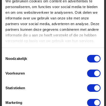
GEDORE Reserve veerhaak met stift
We gebruiken cookies om content en advertenties te
personaliseren, om functies voor social media te bieden
en om ons websiteverkeer te analyseren. Ook delen we
Niet op voorraad, levertijd 1 tot meerdere werkdagen
Gtin: 4010886540046,HGTE5400480
informatie over uw gebruik van onze site met onze
Artikelnummer merk: 5400480
partners voor social media, adverteren en analyse. Deze
Prijs per 1 Stuk
partners kunnen deze gegevens combineren met andere
€ 19,36 incl. BTW
informatie die u aan ze heeft verstrekt of die ze hebben
verzameld op basis van uw gebruik van hun services.
-
+
Toestemmingsselectie
Stuk
Noodzakelijk
Bestel nu!
Voorkeuren
Aantal producten tonen
Statistieken
Marketing