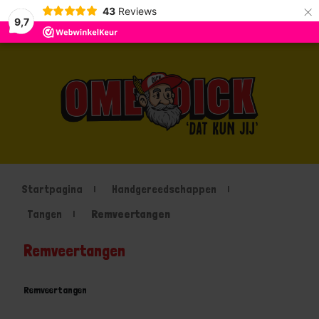
×
43
Reviews
9,7
Startpagina
Handgereedschappen
Tangen
Remveertangen
Remveertangen
Remveertangen