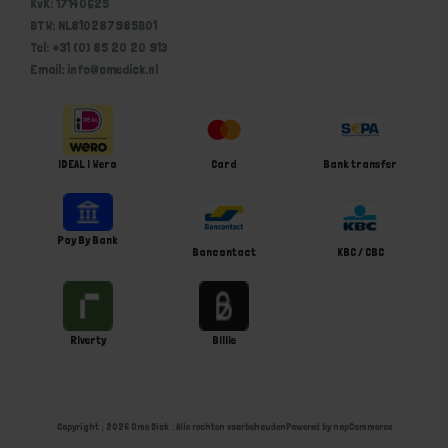
KvK: 17140625
BTW: NL810287985B01
Tel: +31 (0) 85 20 20 913
Email: info@omedick.nl
iDEAL | Wero
Card
Bank transfer
Pay By Bank
Bancontact
KBC / CBC
Riverty
Billie
Copyright ; 2026 Ome Dick . Alle rechten voorbehouden
Powered by
nopCommerce