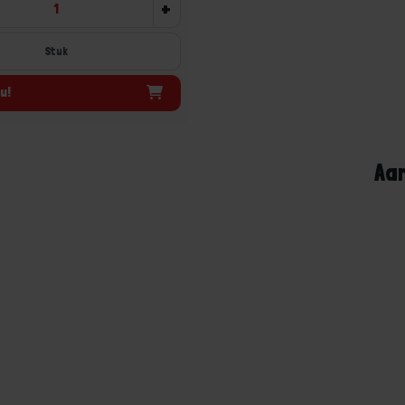
+
Stuk
u!
Aa