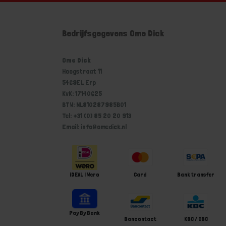
Bedrijfsgegevens Ome Dick
Ome Dick
Hoogstraat 11
5469EL Erp
KvK: 17140625
BTW: NL810287985B01
Tel: +31 (0) 85 20 20 913
Email: info@omedick.nl
iDEAL | Wero
Card
Bank transfer
Pay By Bank
Bancontact
KBC / CBC