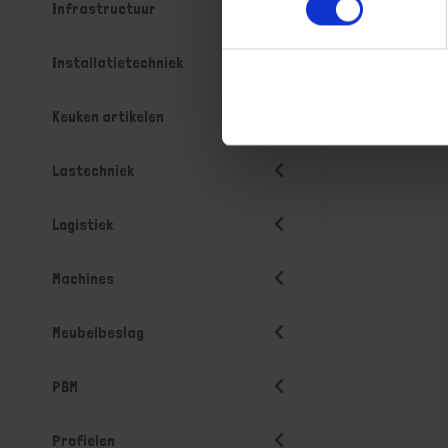
Infrastructuur
Installatietechniek
Keuken artikelen
Lastechniek
Logistiek
Machines
Meubelbeslag
PBM
Profielen