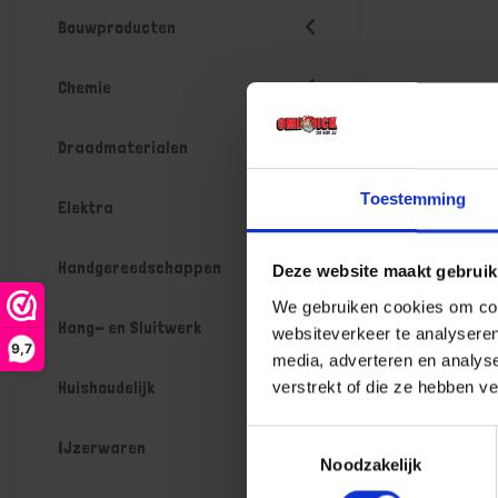
Bouwproducten
Chemie
Draadmaterialen
Toestemming
Elektra
Handgereedschappen
Deze website maakt gebruik
We gebruiken cookies om cont
Hang- en Sluitwerk
websiteverkeer te analyseren
9,7
media, adverteren en analys
Huishoudelijk
verstrekt of die ze hebben v
Toestemmingsselectie
IJzerwaren
Noodzakelijk