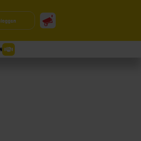
0
nloggen
N