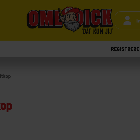
I
REGISTRERE
itkop
kop