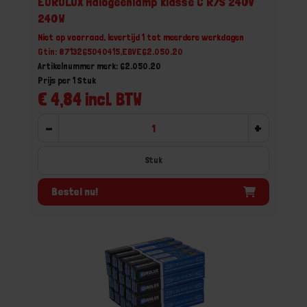
EUROLUX Halogeenlamp klasse C R7S 240V
240W
Niet op voorraad, levertijd 1 tot meerdere werkdagen
Gtin: 8713265040415,EBVE62.050.20
Artikelnummer merk: 62.050.20
Prijs per 1 Stuk
€ 4,84 incl. BTW
-
+
Stuk
Bestel nu!