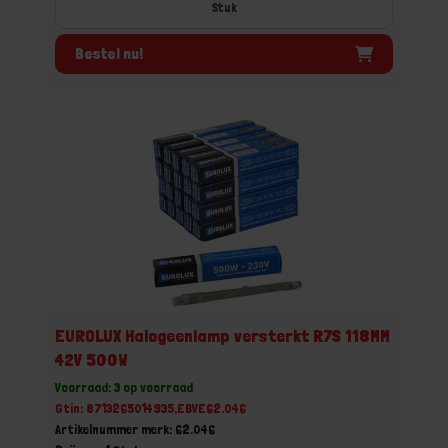
Stuk
Bestel nu!
EUROLUX Halogeenlamp versterkt R7S 118MM
42V 500W
Voorraad: 3 op voorraad
Gtin: 8713265014935,EBVE62.046
Artikelnummer merk: 62.046