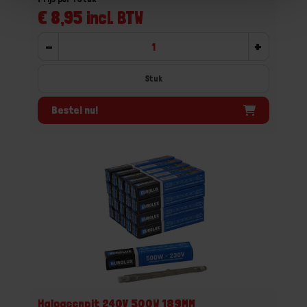
€ 8,95 incl. BTW
-
+
Stuk
Bestel nu!
Halogeenpit 240V 500W 189MM