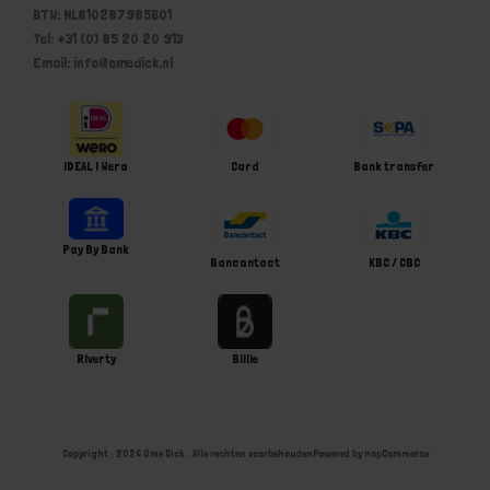
BTW: NL810287985B01
Tel: +31 (0) 85 20 20 913
Email: info@omedick.nl
iDEAL | Wero
Card
Bank transfer
Pay By Bank
Bancontact
KBC / CBC
Riverty
Billie
Copyright ; 2026 Ome Dick . Alle rechten voorbehouden
Powered by
nopCommerce