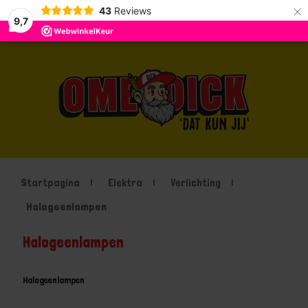
×
43
Reviews
9,7
Startpagina
Elektra
Verlichting
Halogeenlampen
Halogeenlampen
Halogeenlampen