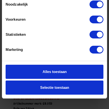
Stuk
Noodzakelijk
Bestel nu!
Voorkeuren
Statistieken
Marketing
Alles toestaan
EUROLUX Ruit 300X210MM t.b.v.
halogeenarmatuur 1000W
Selectie toestaan
Voorraad: 2 op voorraad
Gtin: 8713265015383,EBVE69.053
Artikelnummer merk: 69.053
Prijs per 1 Stuk