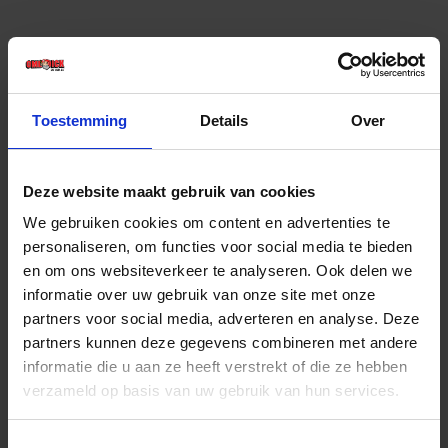
Toestemming
Details
Over
Deze website maakt gebruik van cookies
EUROLUX Ruit 280X205MM t.b.v.
We gebruiken cookies om content en advertenties te
halogeenarmatuur 1000W
personaliseren, om functies voor social media te bieden
en om ons websiteverkeer te analyseren. Ook delen we
Voorraad: 2 op voorraad
Gtin: 8713265021728,EBVE69.055
informatie over uw gebruik van onze site met onze
Artikelnummer merk: 69.055
partners voor social media, adverteren en analyse. Deze
Prijs per 1 Stuk
partners kunnen deze gegevens combineren met andere
€ 12,70 incl. BTW
informatie die u aan ze heeft verstrekt of die ze hebben
verzameld op basis van uw gebruik van hun services.
-
+
Toestemmingsselectie