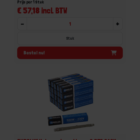
Prijs per 1 Stuk
€ 57,18 incl. BTW
-
+
Stuk
Bestel nu!