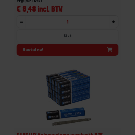
Prijs per 1 Stuk
€ 8,48 incl. BTW
-
+
Stuk
Bestel nu!
EUROLUX Halogeenlamp versterkt R7S