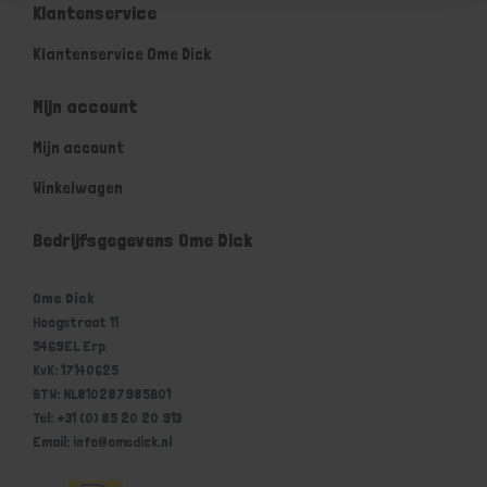
Klantenservice
Klantenservice Ome Dick
Mijn account
Mijn account
Winkelwagen
Bedrijfsgegevens Ome Dick
Ome Dick
Hoogstraat 11
5469EL Erp
KvK: 17140625
BTW: NL810287985B01
Tel: +31 (0) 85 20 20 913
Email: info@omedick.nl