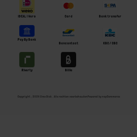
iDEAL | Wero
Card
Bank transfer
Pay By Bank
Bancontact
KBC / CBC
Riverty
Billie
Copyright ; 2026 Ome Dick . Alle rechten voorbehouden
Powered by
nopCommerce