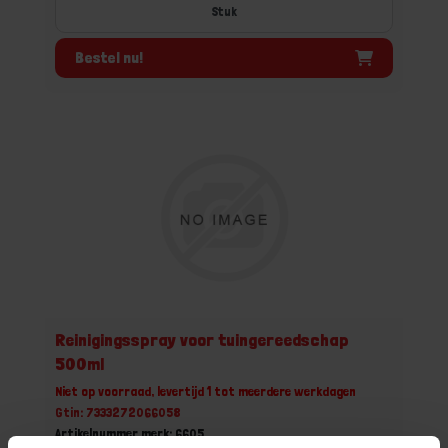
Stuk
Bestel nu!
Reinigingsspray voor tuingereedschap
500ml
Niet op voorraad, levertijd 1 tot meerdere werkdagen
Gtin: 7333272066058
Artikelnummer merk: 6605