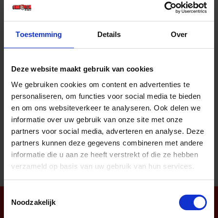
Prijs per 1 Stuk
€ 4,95 incl. BTW
Toestemming
Details
Over
-
+
Stuk
Deze website maakt gebruik van cookies
Bestel nu!
We gebruiken cookies om content en advertenties te
personaliseren, om functies voor social media te bieden
en om ons websiteverkeer te analyseren. Ook delen we
informatie over uw gebruik van onze site met onze
Aantal producten tonen
partners voor social media, adverteren en analyse. Deze
partners kunnen deze gegevens combineren met andere
informatie die u aan ze heeft verstrekt of die ze hebben
verzameld op basis van uw gebruik van hun services.
Toestemmingsselectie
Noodzakelijk
Nieuwsbrief