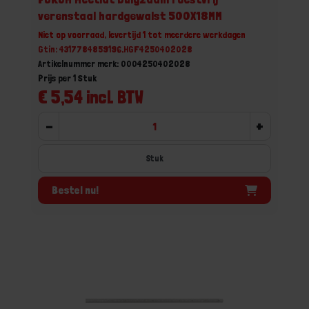
verenstaal hardgewalst 500X18MM
Niet op voorraad, levertijd 1 tot meerdere werkdagen
Gtin: 4317784859196,HGF4250402028
Artikelnummer merk: 0004250402028
Prijs per 1 Stuk
€ 5,54 incl. BTW
-
+
Stuk
Bestel nu!