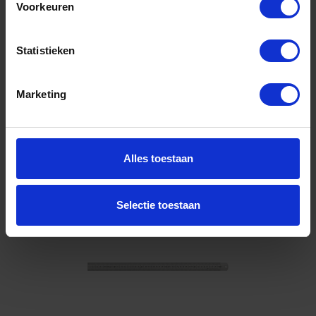
Voorkeuren
Gtin: 4317784859189,HGF4250402025
Artikelnummer merk: 0004250402025
Prijs per 1 Stuk
Statistieken
€ 6,85 incl. BTW
-
+
Marketing
Stuk
Bestel nu!
Alles toestaan
Selectie toestaan