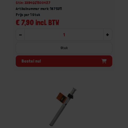
Gtin: 3394661500427
Artikelnummer merk: 1875311
Prijs per 1 Stuk
€ 7,90 incl. BTW
-
+
Stuk
Bestel nu!