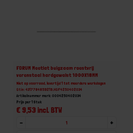
FORUM Meetlat buigzaam roestvrij
verenstaal hardgewalst 1000X18MM
Niet op voorraad, levertijd 1 tot meerdere werkdagen
Gtin: 4317784859219,HGF4250402034
Artikelnummer merk: 0004250402034
Prijs per 1 Stuk
€ 9,53 incl. BTW
-
+