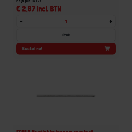
Prijs per 1 Stuk
€ 2,87 incl. BTW
-
+
Stuk
Bestel nu!
FORUM Meetlat buigzaam roestvrij