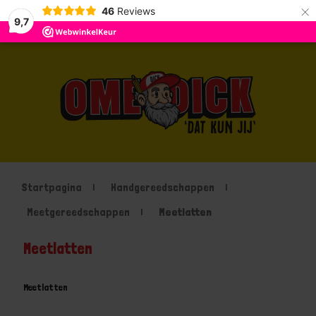
×
46
Reviews
9,7
Startpagina
Handgereedschappen
Meetgereedschappen
Meetlatten
Meetlatten
Meetlatten