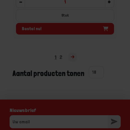
-
+
Stuk
Bestel nu!
1
2
Aantal producten tonen
Nieuwsbrief