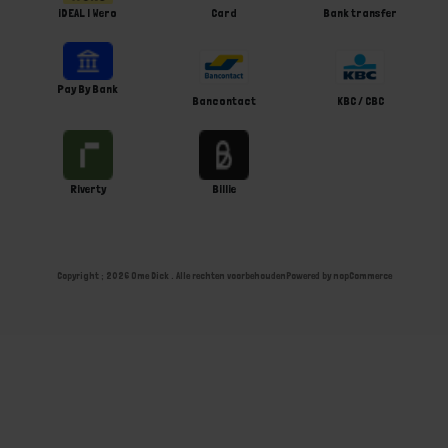
iDEAL | Wero
Card
Bank transfer
Pay By Bank
Bancontact
KBC / CBC
Riverty
Billie
Copyright ; 2026 Ome Dick . Alle rechten voorbehouden
Powered by
nopCommerce