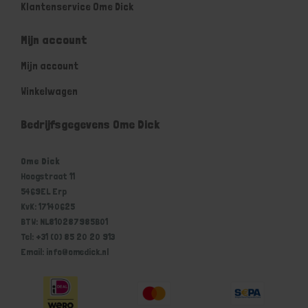
Klantenservice Ome Dick
Mijn account
Mijn account
Winkelwagen
Bedrijfsgegevens Ome Dick
Ome Dick
Hoogstraat 11
5469EL Erp
KvK: 17140625
BTW: NL810287985B01
Tel: +31 (0) 85 20 20 913
Email: info@omedick.nl