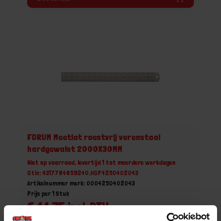
FORUM Meetlat roestvrij verenstaal
hardgewalst 2000X30MM
Niet op voorraad, levertijd 1 tot meerdere werkdagen
Gtin: 4317784859240,HGF4250402043
Artikelnummer merk: 0004250402043
Prijs per 1 Stuk
€ 44,75 incl. BTW