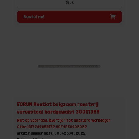
Stuk
Bestel nu!
FORUM Meetlat buigzaam roestvrij
verenstaal hardgewalst 300X13MM
Niet op voorraad, levertijd 1 tot meerdere werkdagen
Gtin: 4317784859172,HGF4250402022
Artikelnummer merk: 0004250402022