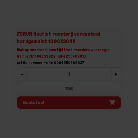
FORUM Meetlat roestvrij verenstaal
hardgewalst 1000X30MM
Niet op voorraad, levertijd 1 tot meerdere werkdagen
Gtin: 4317784859226,HGF4250402037
Artikelnummer merk: 0004250402037
-
+
Stuk
Bestel nu!