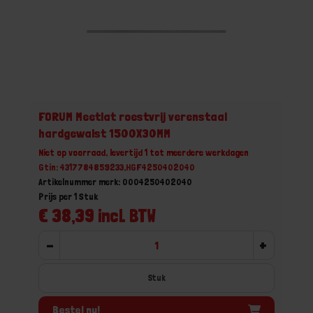
FORUM Meetlat roestvrij verenstaal
hardgewalst 1500X30MM
Niet op voorraad, levertijd 1 tot meerdere werkdagen
Gtin: 4317784859233,HGF4250402040
Artikelnummer merk: 0004250402040
Prijs per 1 Stuk
€ 38,39 incl. BTW
-
+
Stuk
Bestel nu!