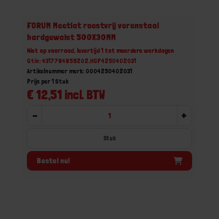
FORUM Meetlat roestvrij verenstaal
hardgewalst 500X30MM
Niet op voorraad, levertijd 1 tot meerdere werkdagen
Gtin: 4317784859202,HGF4250402031
Artikelnummer merk: 0004250402031
Prijs per 1 Stuk
€ 12,51 incl. BTW
-
+
Stuk
Bestel nu!