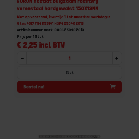
FORUM Meetlat buigzaam roestvrij
verenstaal hardgewalst 150X13MM
Niet op voorraad, levertijd 1 tot meerdere werkdagen
Gtin: 4317784859141,HGF4250402013
Artikelnummer merk: 0004250402013
Prijs per 1 Stuk
€ 2,25 incl. BTW
-
+
Stuk
Bestel nu!