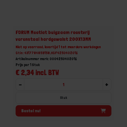
FORUM Meetlat buigzaam roestvrij
verenstaal hardgewalst 200X13MM
Niet op voorraad, levertijd 1 tot meerdere werkdagen
Gtin: 4317784859158,HGF4250402016
Artikelnummer merk: 0004250402016
Prijs per 1 Stuk
€ 2,34 incl. BTW
-
+
Stuk
Bestel nu!