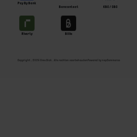
Pay By Bank
Bancontact
KBC / CBC
Riverty
Billie
Copyright ; 2026 Ome Dick . Alle rechten voorbehouden
Powered by
nopCommerce