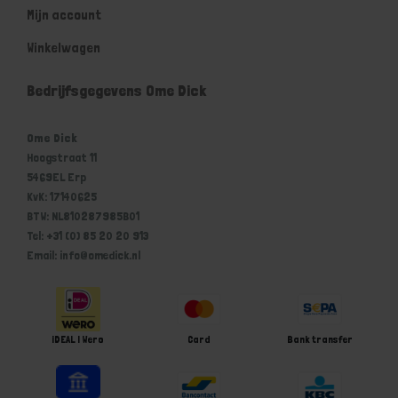
Mijn account
Winkelwagen
Bedrijfsgegevens Ome Dick
Ome Dick
Hoogstraat 11
5469EL Erp
KvK: 17140625
BTW: NL810287985B01
Tel: +31 (0) 85 20 20 913
Email: info@omedick.nl
iDEAL | Wero
Card
Bank transfer