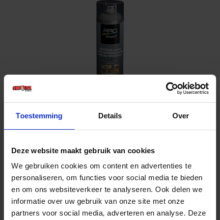
PRO-PAINT Industrie lak / deklaag metallic
Toestemming
Details
Over
zilver ALU 500ML
Voorraad: 9 op voorraad
Gtin: 8717774430439,CPPP0400
Deze website maakt gebruik van cookies
Artikelnummer merk: PP 0400
Prijs per 1 Stuk
We gebruiken cookies om content en advertenties te
€ 13,16 incl. BTW
personaliseren, om functies voor social media te bieden
en om ons websiteverkeer te analyseren. Ook delen we
-
+
informatie over uw gebruik van onze site met onze
partners voor social media, adverteren en analyse. Deze