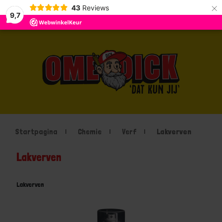
×
43
Reviews
9,7
Startpagina
Chemie
Verf
Lakverven
Lakverven
Lakverven