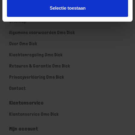
Selectie toestaan
Informatie
Sitemap
Algemene voorwaarden Ome Dick
Over Ome Dick
Klachtenregeling Ome Dick
Retouren & Garantie Ome Dick
Privacyverklaring Ome Dick
Contact
Klantenservice
Klantenservice Ome Dick
Mijn account