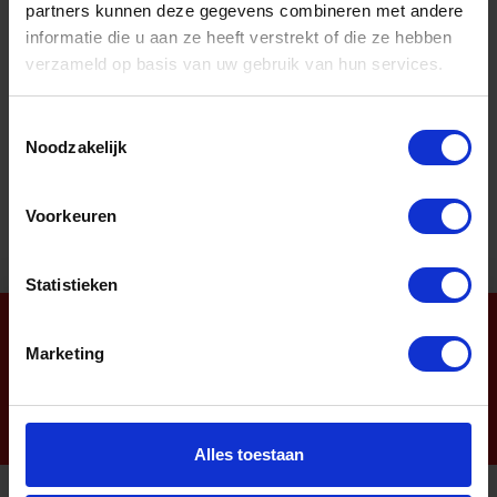
Stuk
partners kunnen deze gegevens combineren met andere
informatie die u aan ze heeft verstrekt of die ze hebben
Bestel nu!
verzameld op basis van uw gebruik van hun services.
Toestemmingsselectie
Aantal producten tonen
Noodzakelijk
Voorkeuren
Statistieken
Nieuwsbrief
Marketing
Alles toestaan