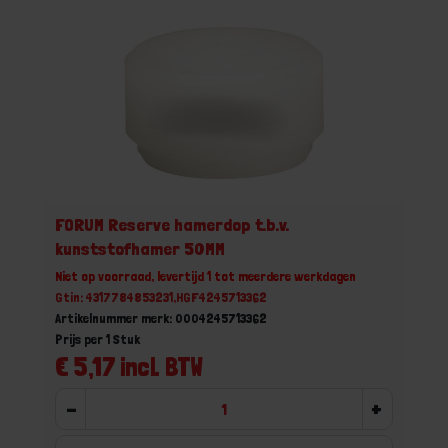
FORUM Reserve hamerdop t.b.v.
kunststofhamer 50MM
Niet op voorraad, levertijd 1 tot meerdere werkdagen
Gtin: 4317784853231,HGF4245713362
Artikelnummer merk: 0004245713362
Prijs per 1 Stuk
€ 5,17 incl. BTW
-
+