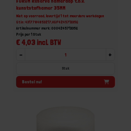
FORUM Reserve hamerdop t.b.v.
kunststofhamer 35MM
Niet op voorraad, levertijd 1 tot meerdere werkdagen
Gtin: 4317784853217,HGF4245713356
Artikelnummer merk: 0004245713356
Prijs per 1 Stuk
€ 4,03 incl. BTW
-
+
Stuk
Bestel nu!