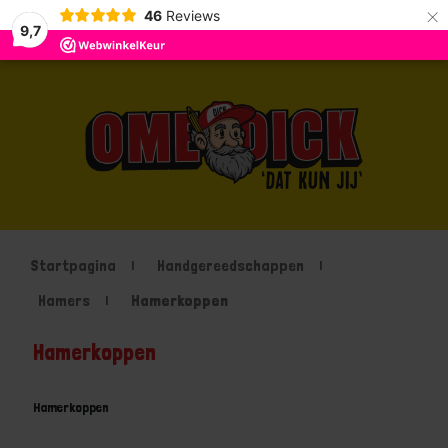
×
46
Reviews
9,7
Startpagina
Handgereedschappen
Hamers
Hamerkoppen
Hamerkoppen
Hamerkoppen