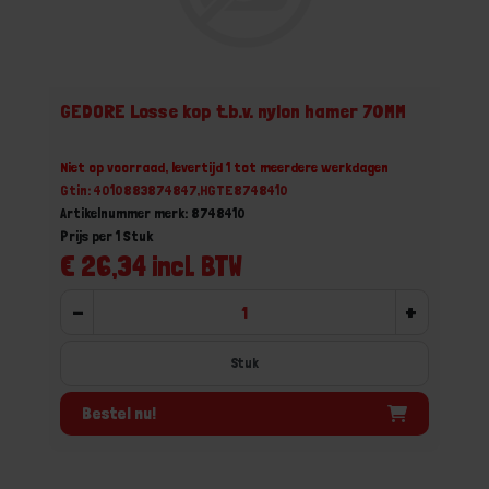
GEDORE Losse kop t.b.v. nylon hamer 70MM
Niet op voorraad, levertijd 1 tot meerdere werkdagen
Gtin: 4010883874847,HGTE8748410
Artikelnummer merk: 8748410
Prijs per 1 Stuk
€ 26,34 incl. BTW
-
+
Stuk
Bestel nu!