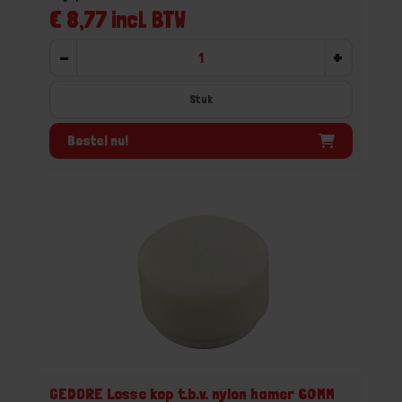
€ 8,77 incl. BTW
-
+
Stuk
Bestel nu!
GEDORE Losse kop t.b.v. nylon hamer 60MM