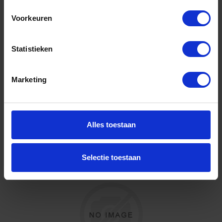
Voorkeuren
Niet op voorraad, levertijd 1 tot meerdere werkdagen
Gtin: 4010883883030,HGTEE24835
Artikelnummer merk: 8830340
Statistieken
Prijs per 1 Stuk
€ 6,20 incl. BTW
Marketing
-
+
Stuk
Alles toestaan
Bestel nu!
Selectie toestaan