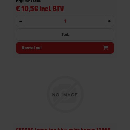
Prijs per 1 Stuk
€ 10,56 incl. BTW
-
+
Stuk
Bestel nu!
GEDORE Losse kop t.b.v. nylon hamer 100MM