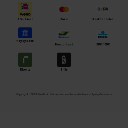
iDEAL | Wero
Card
Bank transfer
Pay By Bank
Bancontact
KBC / CBC
Riverty
Billie
Copyright ; 2026 Ome Dick . Alle rechten voorbehouden
Powered by
nopCommerce