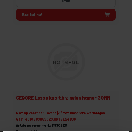
Stuk
Bestel nu!
GEDORE Losse kop t.b.v. nylon hamer 30MM
Niet op voorraad, levertijd 1 tot meerdere werkdagen
Gtin: 4010883883023,HGTEE24830
Artikelnummer merk: 8830260
Prijs per 1 Stuk