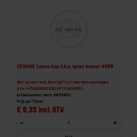
GEDORE Losse kop t.b.v. nylon hamer 45MM
Niet op voorraad, levertijd 1 tot meerdere werkdagen
Gtin: 4010883882996,HGTE8829920
Artikelnummer merk: 8829920
Prijs per 1 Stuk
€ 8,35 incl. BTW
-
+
Stuk