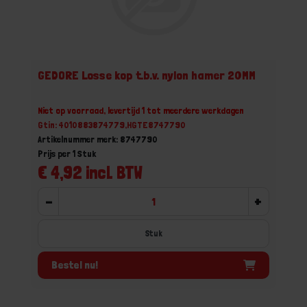
GEDORE Losse kop t.b.v. nylon hamer 20MM
Niet op voorraad, levertijd 1 tot meerdere werkdagen
Gtin: 4010883874779,HGTE8747790
Artikelnummer merk: 8747790
Prijs per 1 Stuk
€ 4,92 incl. BTW
-
+
Stuk
Bestel nu!