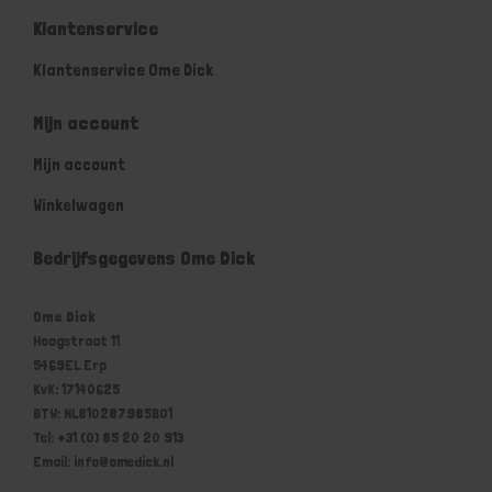
Klantenservice
Klantenservice Ome Dick
Mijn account
Mijn account
Winkelwagen
Bedrijfsgegevens Ome Dick
Ome Dick
Hoogstraat 11
5469EL Erp
KvK: 17140625
BTW: NL810287985B01
Tel: +31 (0) 85 20 20 913
Email: info@omedick.nl