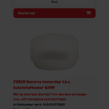
Stuk
Bestel nu!
FORUM Reserve hamerdop t.b.v.
kunststofhamer 60MM
Niet op voorraad, levertijd 1 tot meerdere werkdagen
Gtin: 4317784853248,HGF4245713365
Artikelnummer merk: 0004245713365