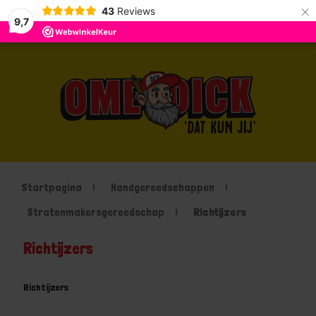
×
43
Reviews
9,7
Startpagina
Handgereedschappen
Stratenmakersgereedschap
Richtijzers
Richtijzers
Richtijzers