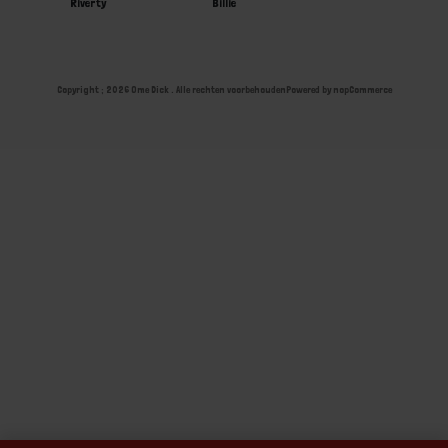
Riverty
Billie
Copyright ; 2026 Ome Dick . Alle rechten voorbehouden
Powered by
nopCommerce