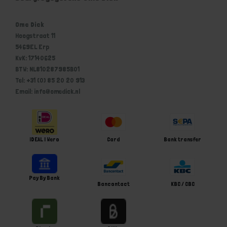
Ome Dick
Hoogstraat 11
5469EL Erp
KvK: 17140625
BTW: NL810287985B01
Tel: +31 (0) 85 20 20 913
Email: info@omedick.nl
iDEAL | Wero
Card
Bank transfer
Pay By Bank
Bancontact
KBC / CBC