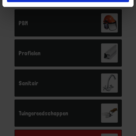
PBM
Profielen
Sanitair
Tuingereedschappen