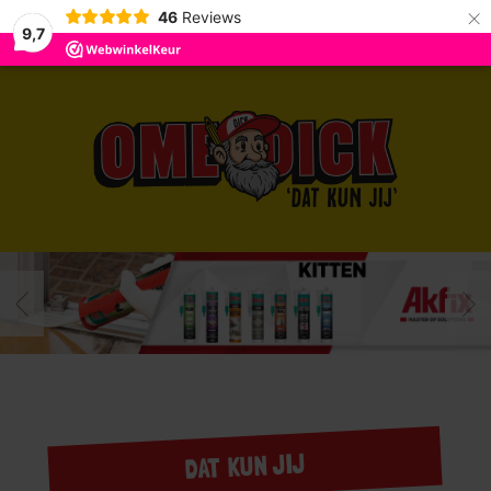
×
46
Reviews
9,7
DAT KUN JIJ