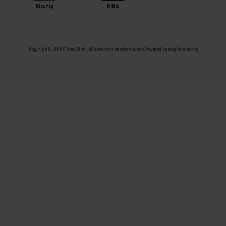
Riverty
Billie
Copyright ; 2026 Ome Dick . Alle rechten voorbehouden
Powered by
nopCommerce