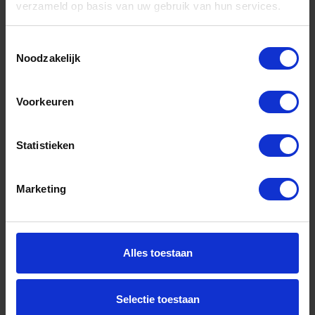
verzameld op basis van uw gebruik van hun services.
Keuken artikelen
Toestemmingsselectie
Noodzakelijk
Lastechniek
Voorkeuren
Statistieken
Logistiek
Marketing
Machines
Alles toestaan
Meubelbeslag
Selectie toestaan