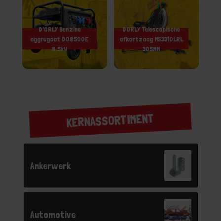
D'ORLY Benzine
DORLY Telescopische
aggregaat DO8500E
afkortzaag MS3310LRL
8,5kW
305MM
KERNASSORTIMENT
Ankerwerk
Automotive