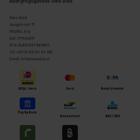
Bedrijfsgegevens Ome Dick
Ome Dick
Hoogstraat 11
5469EL Erp
KvK: 17140625
BTW: NL810287985B01
Tel: +31 (0) 85 20 20 913
Email: info@omedick.nl
iDEAL | Wero
Card
Bank transfer
Pay By Bank
Bancontact
KBC / CBC