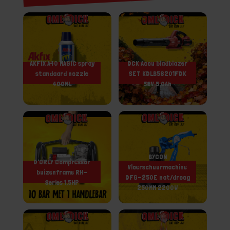
AKFIX A40 MAGIC spray
DCK Accu bladblazer
standaard nozzle
SET KDLB58201FDK
400ML
58V 5,0Ah
BYCON
D'ORLY Compressor
Vloerschuurmachine
buizenframe RH-
DFG-250E nat/droog
Series 1,5HP
250MM 2200W